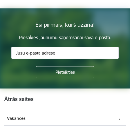
Esi pirmais, kurš uzzina!
Piesakies jaunumu saņemšanai savā e-pastā.
Kājene
Ātrās saites
Vakances