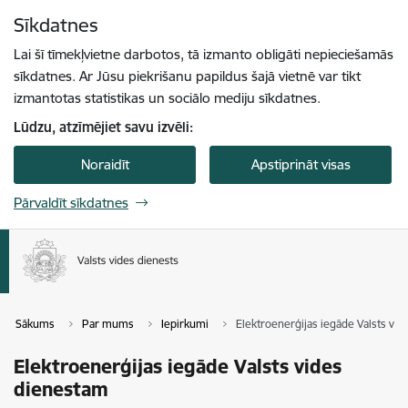
Pāriet uz lapas saturu
Sīkdatnes
Spied
lai meklētu
Enter
Lai šī tīmekļvietne darbotos, tā izmanto obligāti nepieciešamās
sīkdatnes. Ar Jūsu piekrišanu papildus šajā vietnē var tikt
izmantotas statistikas un sociālo mediju sīkdatnes.
Lūdzu, atzīmējiet savu izvēli:
Noraidīt
Apstiprināt visas
Pārvaldīt sīkdatnes
Sākums
Par mums
Iepirkumi
Elektroenerģijas iegāde Valsts vi
Elektroenerģijas iegāde Valsts vides
dienestam