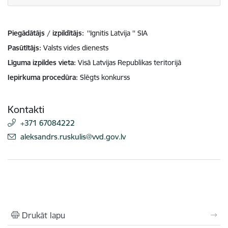
Piegādātājs / izpildītājs:
''Ignitis Latvija '' SIA
Pasūtītājs
Valsts vides dienests
Līguma izpildes vieta
Visā Latvijas Republikas teritorijā
Iepirkuma procedūra
Slēgts konkurss
Kontakti
+371 67084222
E-pasts:
aleksandrs.ruskulis@vvd.gov.lv
Drukāt lapu