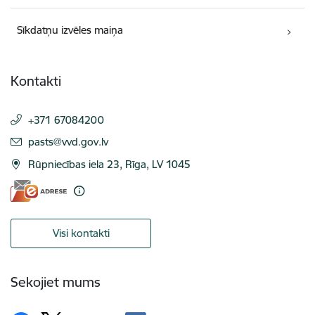
Sīkdatņu izvēles maiņa
Kontakti
+371 67084200
E-pasts:
pasts@vvd.gov.lv
Rūpniecības iela 23, Rīga, LV 1045
Visi kontakti
Sekojiet mums