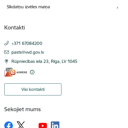
Sīkdatņu izvēles maiņa
Kontakti
+371 67084200
E-pasts:
pasts@vvd.gov.lv
Rūpniecības iela 23, Rīga, LV 1045
Visi kontakti
Sekojiet mums