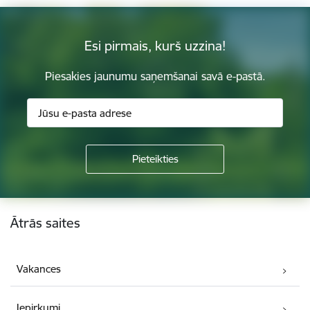
Esi pirmais, kurš uzzina!
Piesakies jaunumu saņemšanai savā e-pastā.
Kājene
Ātrās saites
Vakances
Iepirkumi