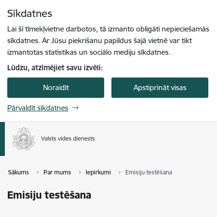
Pāriet uz lapas saturu
Sīkdatnes
Spied
lai meklētu
Enter
Lai šī tīmekļvietne darbotos, tā izmanto obligāti nepieciešamās
sīkdatnes. Ar Jūsu piekrišanu papildus šajā vietnē var tikt
izmantotas statistikas un sociālo mediju sīkdatnes.
Lūdzu, atzīmējiet savu izvēli:
Noraidīt
Apstiprināt visas
Pārvaldīt sīkdatnes
Sākums
Par mums
Iepirkumi
Emisiju testēšana
Emisiju testēšana