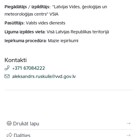
Piegādātājs / izpildītājs:
''Latvijas Vides, ģeoloģijas un
meteoroloģijas centrs'' VSIA
Pasūtītājs
Valsts vides dienests
Līguma izpildes vieta
Visā Latvijas Republikas teritorijā
Iepirkuma procedūra
Mazie iepirkumi
Kontakti
+371 67084222
E-pasts:
aleksandrs.ruskulis@vvd.gov.lv
Drukāt lapu
Dalīties