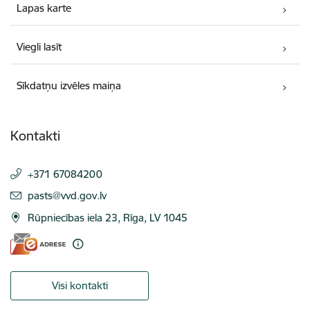
Lapas karte
Viegli lasīt
Sīkdatņu izvēles maiņa
Kontakti
+371 67084200
E-pasts:
pasts@vvd.gov.lv
Rūpniecības iela 23, Rīga, LV 1045
Visi kontakti