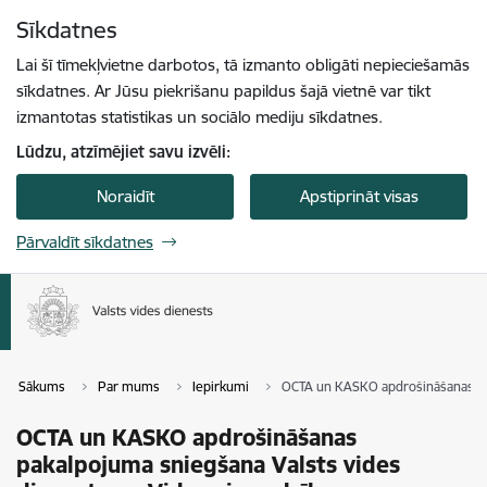
Pāriet uz lapas saturu
Sīkdatnes
Spied
lai meklētu
Enter
Lai šī tīmekļvietne darbotos, tā izmanto obligāti nepieciešamās
sīkdatnes. Ar Jūsu piekrišanu papildus šajā vietnē var tikt
izmantotas statistikas un sociālo mediju sīkdatnes.
Lūdzu, atzīmējiet savu izvēli:
Noraidīt
Apstiprināt visas
Pārvaldīt sīkdatnes
Sākums
Par mums
Iepirkumi
OCTA un KASKO apdrošināšanas paka
OCTA un KASKO apdrošināšanas
pakalpojuma sniegšana Valsts vides