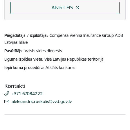
Atvērt EIS
Piegādātājs / izpildītājs:
Compensa Vienna Insurance Group ADB
Latvijas filiāle
Pasūtītājs
Valsts vides dienests
Līguma izpildes vieta
Visā Latvijas Republikas teritorijā
Iepirkuma procedūra
Atklāts konkurss
Kontakti
+371 67084222
E-pasts:
aleksandrs.ruskulis@vvd.gov.lv