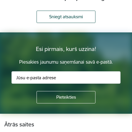
Sniegt atsauksmi
Esi pirmais, kurš uzzina!
Piesakies jaunumu saņemšanai savā e-pastā.
Kājene
Ātrās saites