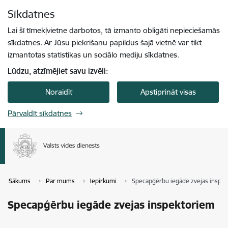
Pāriet uz lapas saturu
Sīkdatnes
Spied
lai meklētu
Enter
Lai šī tīmekļvietne darbotos, tā izmanto obligāti nepieciešamās
sīkdatnes. Ar Jūsu piekrišanu papildus šajā vietnē var tikt
izmantotas statistikas un sociālo mediju sīkdatnes.
Lūdzu, atzīmējiet savu izvēli:
Noraidīt
Apstiprināt visas
Pārvaldīt sīkdatnes
Sākums
Par mums
Iepirkumi
Specapģērbu iegāde zvejas inspe
Specapģērbu iegāde zvejas inspektoriem