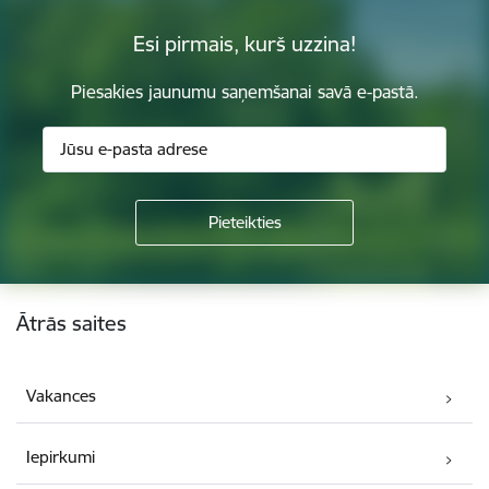
Esi pirmais, kurš uzzina!
Piesakies jaunumu saņemšanai savā e-pastā.
Kājene
Ātrās saites
Vakances
Iepirkumi