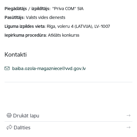
Piegādātājs / izpildītājs:
''Priva COM'' SIA
Pasūtītājs
Valsts vides dienests
Līguma izpildes vieta
Rīga, voleru 4 (LATVIJA), LV-1007
Iepirkuma procedūra
Atklāts konkurss
Kontakti
E-pasts:
baiba.ozola-magazniece@vvd.gov.lv
Drukāt lapu
Dalīties