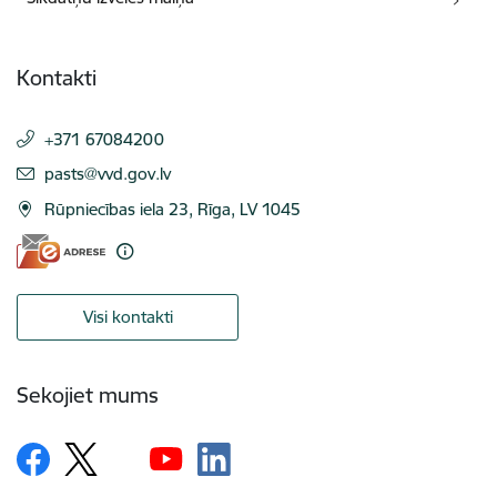
Kontakti
+371 67084200
E-pasts:
pasts@vvd.gov.lv
Rūpniecības iela 23, Rīga, LV 1045
Visi kontakti
Sekojiet mums