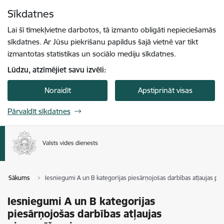
Pāriet uz lapas saturu
Sīkdatnes
Spied
lai meklētu
Enter
Lai šī tīmekļvietne darbotos, tā izmanto obligāti nepieciešamās
sīkdatnes. Ar Jūsu piekrišanu papildus šajā vietnē var tikt
izmantotas statistikas un sociālo mediju sīkdatnes.
Lūdzu, atzīmējiet savu izvēli:
Noraidīt
Apstiprināt visas
Pārvaldīt sīkdatnes
Sākums
Iesniegumi A un B kategorijas piesārņojošas darbības atļaujas pie
Iesniegumi A un B kategorijas
piesārņojošas darbības atļaujas