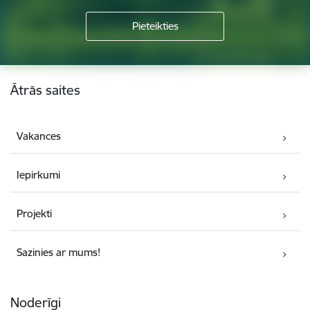
Kājene
Ātrās saites
Vakances
Iepirkumi
Projekti
Sazinies ar mums!
Noderīgi