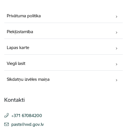
Privātuma politika
Piekļūstamība
Lapas karte
Viegli lasīt
Sīkdatņu izvēles maiņa
Kontakti
+371 67084200
E-pasts:
pasts@vvd.gov.lv