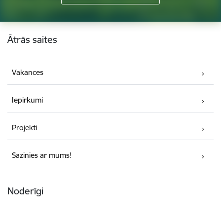
Kājene
Ātrās saites
Vakances
Iepirkumi
Projekti
Sazinies ar mums!
Noderīgi