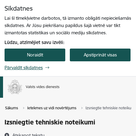
Pāriet uz lapas saturu
Sīkdatnes
Spied
lai meklētu
Enter
Lai šī tīmekļvietne darbotos, tā izmanto obligāti nepieciešamās
sīkdatnes. Ar Jūsu piekrišanu papildus šajā vietnē var tikt
izmantotas statistikas un sociālo mediju sīkdatnes.
Lūdzu, atzīmējiet savu izvēli:
Noraidīt
Apstiprināt visas
Pārvaldīt sīkdatnes
Sākums
Ietekmes uz vidi novērtējums
Izsniegtie tehniskie noteikumi
Izsniegtie tehniskie noteikumi
Atskaņot tekstu