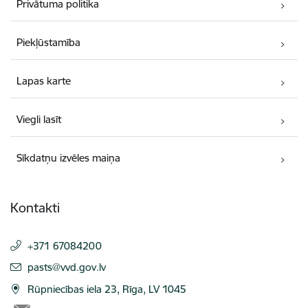
Privātuma politika
Piekļūstamība
Lapas karte
Viegli lasīt
Sīkdatņu izvēles maiņa
Kontakti
+371 67084200
E-pasts:
pasts@vvd.gov.lv
Rūpniecības iela 23, Rīga, LV 1045