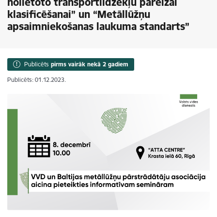
nolietoto transportlīdzekļu pareizai
klasificēšanai” un “Metāllūžņu
apsaimniekošanas laukuma standarts”
Publicēts
pirms vairāk nekā 2 gadiem
Publicēts: 01.12.2023.