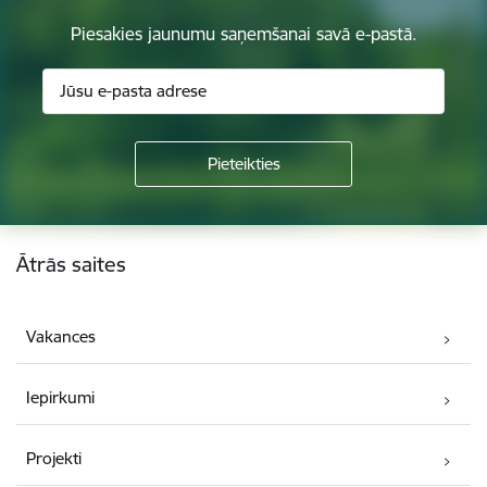
Piesakies jaunumu saņemšanai savā e-pastā.
Kājene
Ātrās saites
Vakances
Iepirkumi
Projekti