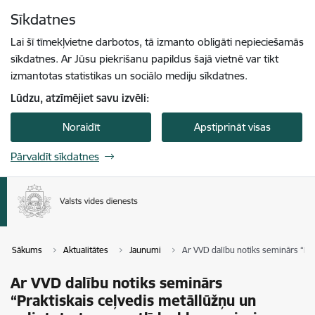
Pāriet uz lapas saturu
Sīkdatnes
Spied
lai meklētu
Enter
Lai šī tīmekļvietne darbotos, tā izmanto obligāti nepieciešamās
sīkdatnes. Ar Jūsu piekrišanu papildus šajā vietnē var tikt
izmantotas statistikas un sociālo mediju sīkdatnes.
Lūdzu, atzīmējiet savu izvēli:
Noraidīt
Apstiprināt visas
Pārvaldīt sīkdatnes
Sākums
Aktualitātes
Jaunumi
Ar VVD dalību notiks seminārs “Pra
Ar VVD dalību notiks seminārs
“Praktiskais ceļvedis metāllūžņu un