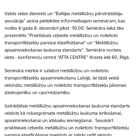
Valsts vides dienests un “Baltijas metāllūžņu pārstrādātāju
asociācija” aicina pieteikties informatīvajam semināram, kas
notiks šī gada 8. decembrī plkst. 10.00. Semināra laikā tiks
prezentēts "Praktiskais ceļvedis metāllūžņu un nolietoto
transportlīdzekļu pareizai klasificēšanai” un “Metāllūžņu
apsaimniekošanas laukuma standarts”. Semināra norises
vieta - konferenču centrā “ATTA CENTRE” Krasta ielā 60, Rīgā.
Semināra mērķis ir uzlabot metāllūžņu un nolietotu
transportlīdzekļu apsaimniekošanu Latvijā, lai tādā veidā
veicinātu metāllūžņu un nolietoto transportlīdzekļu plūsmas
izsekojamību un caurredzamību.
Izstrādātais metāllūžņu apsaimniekošanas laukuma standarts
veidots kā rokasgrāmata metāllūžņu laukuma ierīkošanai,
apsaimniekošanai un atskaišu iesniegšanai. Savukārt
praktiskais ceļvedis metāllūžņu un nolietoto transportlīdzekļu
pareizai klasificēšanai izveidots ar mērķi radīt vienotu