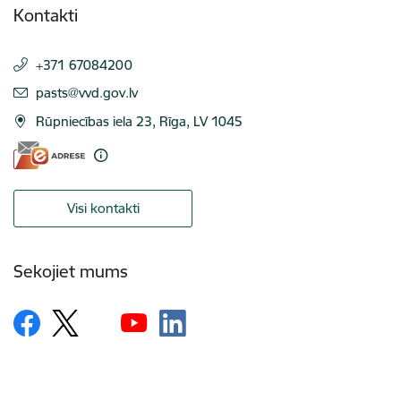
Kontakti
+371 67084200
E-pasts:
pasts@vvd.gov.lv
Rūpniecības iela 23, Rīga, LV 1045
Visi kontakti
Sekojiet mums