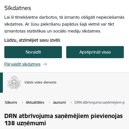
Pāriet uz lapas saturu
Sīkdatnes
Spied
lai meklētu
Enter
Lai šī tīmekļvietne darbotos, tā izmanto obligāti nepieciešamās
sīkdatnes. Ar Jūsu piekrišanu papildus šajā vietnē var tikt
izmantotas statistikas un sociālo mediju sīkdatnes.
Lūdzu, atzīmējiet savu izvēli:
Noraidīt
Apstiprināt visas
Pārvaldīt sīkdatnes
Sākums
Aktualitātes
Jaunumi
DRN atbrīvojuma saņēmējiem pie
DRN atbrīvojuma saņēmējiem pievienojas
138 uzņēmumi