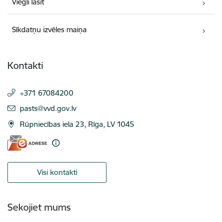
Viegli lasīt
Sīkdatņu izvēles maiņa
Kontakti
+371 67084200
E-pasts:
pasts@vvd.gov.lv
Rūpniecības iela 23, Rīga, LV 1045
Visi kontakti
Sekojiet mums