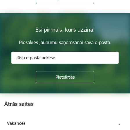
Esi pirmais, kurš uzzina!
Piesakies jaunumu saņemšanai savā e-pastā.
Kājene
Ātrās saites
Vakances