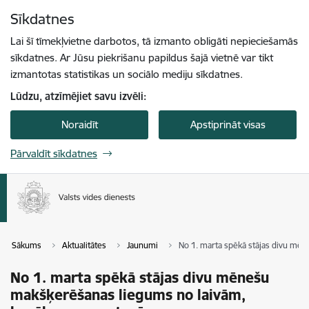
Pāriet uz lapas saturu
Sīkdatnes
Spied
lai meklētu
Enter
Lai šī tīmekļvietne darbotos, tā izmanto obligāti nepieciešamās
sīkdatnes. Ar Jūsu piekrišanu papildus šajā vietnē var tikt
izmantotas statistikas un sociālo mediju sīkdatnes.
Lūdzu, atzīmējiet savu izvēli:
Noraidīt
Apstiprināt visas
Pārvaldīt sīkdatnes
Sākums
Aktualitātes
Jaunumi
No 1. marta spēkā stājas divu mē
No 1. marta spēkā stājas divu mēnešu
makšķerēšanas liegums no laivām,