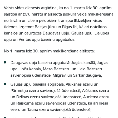
Valsts vides dienests atgādina, ka no 1. marta līdz 30. aprīlim
saistībā ar zivju nārstu ir aizliegta jebkura veida makšķerēšana
no laivām un citiem peldošiem transportlīdzekļiem visos
ūdeņos, izņemot Baltijas jūru un Rīgas līci, kā arī noteiktos
kanālos un caurtecēs Daugavas upju, Gaujas upju, Lielupes
upju un Ventas upju baseinu apgabalos.
No 1. marta līdz 30. aprīlim makšķerēšana aizliegta:
Daugavas upju baseina apgabalā: Juglas kanālā, Juglas
upē, Loču kanālā, Mazo Baltezeru un Lielo Baltezeru
savienojošā ūdenstecē, Mīlgrāvī un Sarkandaugavā;
Gaujas upju baseina apgabalā: Alūksnes ezeru un
Pārmetņa ezeru savienojošā ūdenstecē, Alūksnes ezeru
un Dzilnas ezeru savienojošā ūdenstecē, Auciema ezeru
un Raiskuma ezeru savienojošā ūdenstecē, kā arī Ineša
ezeru un Tauna ezeru savienojošā ūdenstecē;