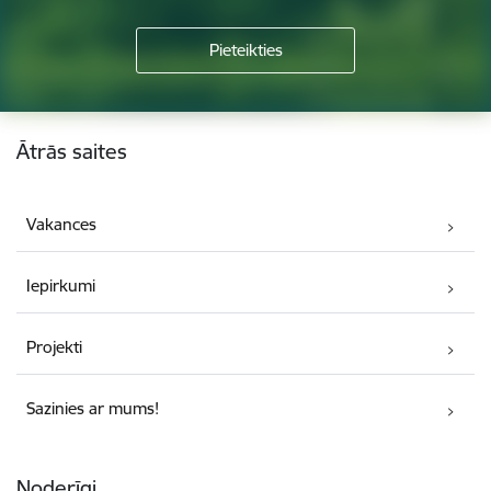
Kājene
Ātrās saites
Vakances
Iepirkumi
Projekti
Sazinies ar mums!
Noderīgi