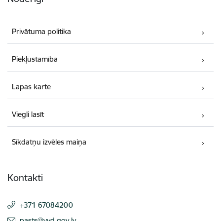
Privātuma politika
Piekļūstamība
Lapas karte
Viegli lasīt
Sīkdatņu izvēles maiņa
Kontakti
+371 67084200
E-pasts:
pasts@vvd.gov.lv