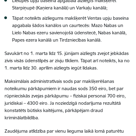
Lielupes upju baseina apgabalā aizliegts makšķerēt
Starpiņupē (Kaņiera kanālā) un Varkaļu kanālā;
Tāpat noteikts aizliegums makšķerēt Ventas upju baseina
apgabala šādos kanālos un caurtecēs: Mazo Nabas un
Lielo Nabas ezeru savienojošā ūdenstecē, Nabas kanālā,
Papes ezera kanālā un Tirdzniecības kanālā.
Savukārt no 1. marta līdz 15. jūnijam aizliegts zvejot jebkādas
zivis visās ūdenstilpēs ar zivju tīkliem. Tāpat arī noteikts, ka no
1. marta līdz 30. aprīlim aizliegts iegūt līdakas.
Maksimālais administratīvais sods par makšķerēšanas
noteikumu pārkāpumiem ir naudas sods 350 eiro, bet par
rūpnieciskās zvejas pārkāpumu – fiziskai personai 700 eiro,
juridiskai – 4300 eiro. Ja noziedzīgā nodarījuma rezultātā
konstatēts būtisks kaitējums, pārkāpējam draud
kriminālatbildība.
Zaudējuma atlīdzība par vienu lieguma laikā lomā paturētu