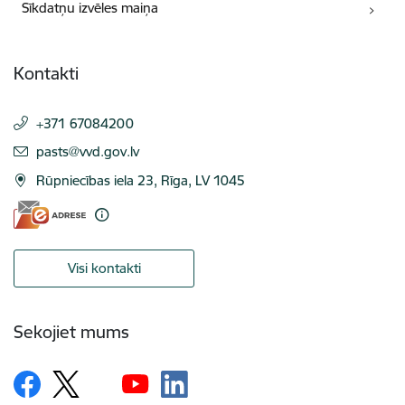
Sīkdatņu izvēles maiņa
Kontakti
+371 67084200
E-pasts:
pasts@vvd.gov.lv
Rūpniecības iela 23, Rīga, LV 1045
Visi kontakti
Sekojiet mums