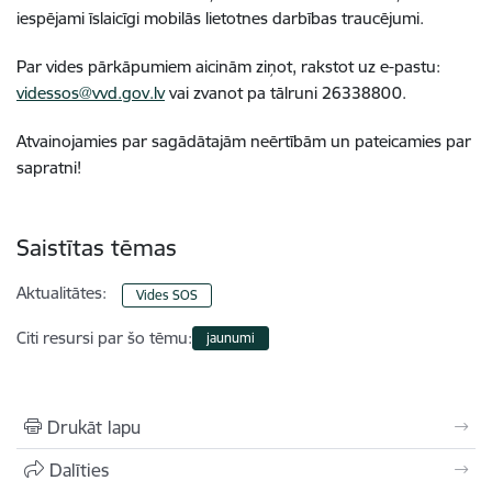
iespējami īslaicīgi mobilās lietotnes darbības traucējumi.
Par vides pārkāpumiem aicinām ziņot, rakstot uz e-pastu:
videssos@vvd.gov.lv
vai zvanot pa tālruni 26338800.
Atvainojamies par sagādātajām neērtībām un pateicamies par
sapratni!
Saistītas tēmas
Aktualitātes:
Vides SOS
Citi resursi par šo tēmu:
jaunumi
Drukāt lapu
Dalīties