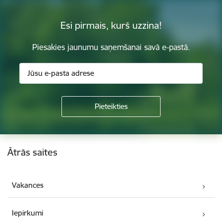
Esi pirmais, kurš uzzina!
Piesakies jaunumu saņemšanai savā e-pastā.
Kājene
Ātrās saites
Vakances
Iepirkumi