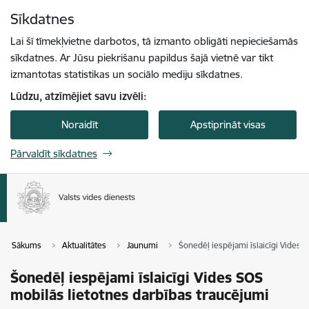
Pāriet uz lapas saturu
Sīkdatnes
Spied
lai meklētu
Enter
Lai šī tīmekļvietne darbotos, tā izmanto obligāti nepieciešamās
sīkdatnes. Ar Jūsu piekrišanu papildus šajā vietnē var tikt
izmantotas statistikas un sociālo mediju sīkdatnes.
Lūdzu, atzīmējiet savu izvēli:
Noraidīt
Apstiprināt visas
Pārvaldīt sīkdatnes
Sākums
Aktualitātes
Jaunumi
Šonedēļ iespējami īslaicīgi Vides 
Šonedēļ iespējami īslaicīgi Vides SOS
mobilās lietotnes darbības traucējumi