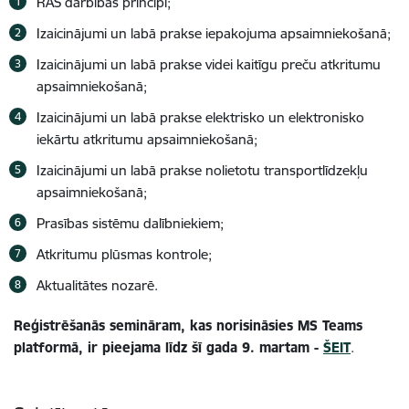
RAS darbības principi;
Izaicinājumi un labā prakse iepakojuma apsaimniekošanā;
Izaicinājumi un labā prakse videi kaitīgu preču atkritumu
apsaimniekošanā;
Izaicinājumi un labā prakse elektrisko un elektronisko
iekārtu atkritumu apsaimniekošanā;
Izaicinājumi un labā prakse nolietotu transportlīdzekļu
apsaimniekošanā;
Prasības sistēmu dalībniekiem;
Atkritumu plūsmas kontrole;
Aktualitātes nozarē.
Reģistrēšanās semināram, kas norisināsies MS Teams
platformā, ir pieejama līdz šī gada 9. martam -
ŠEIT
.