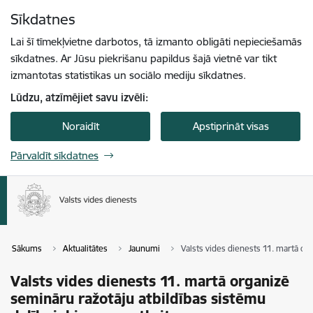
Pāriet uz lapas saturu
Sīkdatnes
Spied
lai meklētu
Enter
Lai šī tīmekļvietne darbotos, tā izmanto obligāti nepieciešamās
sīkdatnes. Ar Jūsu piekrišanu papildus šajā vietnē var tikt
izmantotas statistikas un sociālo mediju sīkdatnes.
Lūdzu, atzīmējiet savu izvēli:
Noraidīt
Apstiprināt visas
Pārvaldīt sīkdatnes
Sākums
Aktualitātes
Jaunumi
Valsts vides dienests 11. martā o
Valsts vides dienests 11. martā organizē
semināru ražotāju atbildības sistēmu