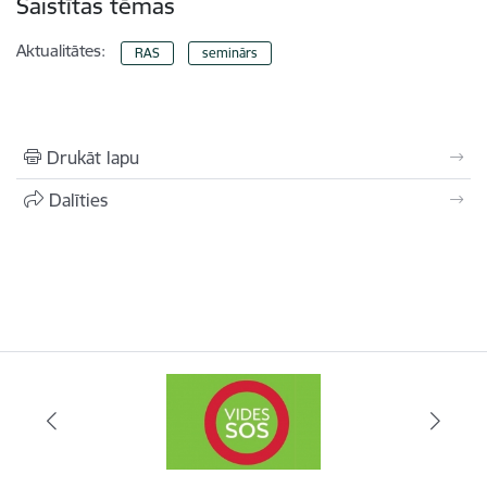
Saistītas tēmas
Aktualitātes:
RAS
seminārs
Drukāt lapu
Dalīties