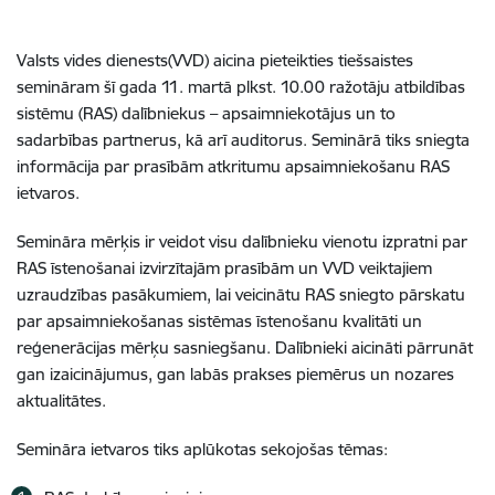
Valsts vides dienests(VVD) aicina pieteikties tiešsaistes
semināram šī gada 11. martā plkst. 10.00 ražotāju atbildības
sistēmu (RAS) dalībniekus – apsaimniekotājus un to
sadarbības partnerus, kā arī auditorus. Seminārā tiks sniegta
informācija par prasībām atkritumu apsaimniekošanu RAS
ietvaros.
Semināra mērķis ir veidot visu dalībnieku vienotu izpratni par
RAS īstenošanai izvirzītajām prasībām un VVD veiktajiem
uzraudzības pasākumiem, lai veicinātu RAS sniegto pārskatu
par apsaimniekošanas sistēmas īstenošanu kvalitāti un
reģenerācijas mērķu sasniegšanu. Dalībnieki aicināti pārrunāt
gan izaicinājumus, gan labās prakses piemērus un nozares
aktualitātes.
Semināra ietvaros tiks aplūkotas sekojošas tēmas: