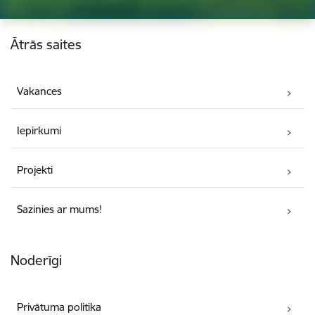
Kājene
Ātrās saites
Vakances
Iepirkumi
Projekti
Sazinies ar mums!
Noderīgi
Privātuma politika