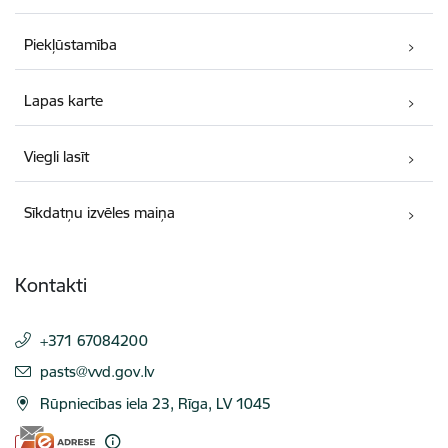
Piekļūstamība
Lapas karte
Viegli lasīt
Sīkdatņu izvēles maiņa
Kontakti
+371 67084200
E-pasts:
pasts@vvd.gov.lv
Rūpniecības iela 23, Rīga, LV 1045