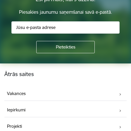
Piesakies jaunumu saņemšanai savā e-pastā.
Kājene
Ātrās saites
Vakances
Iepirkumi
Projekti