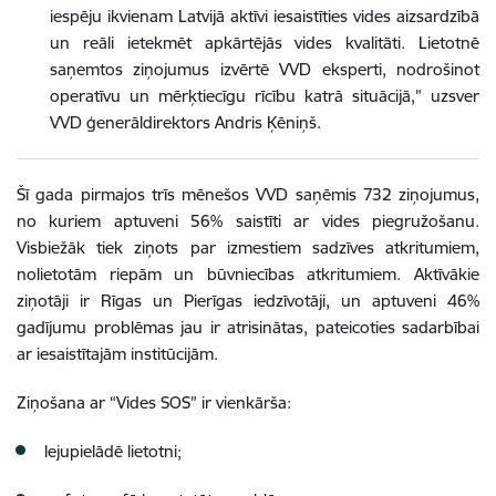
iespēju ikvienam Latvijā aktīvi iesaistīties vides aizsardzībā
un reāli ietekmēt apkārtējās vides kvalitāti. Lietotnē
saņemtos ziņojumus izvērtē VVD eksperti, nodrošinot
operatīvu un mērķtiecīgu rīcību katrā situācijā,” uzsver
VVD ģenerāldirektors Andris Ķēniņš.
Šī gada pirmajos trīs mēnešos VVD saņēmis 732 ziņojumus,
no kuriem aptuveni 56% saistīti ar vides piegružošanu.
Visbiežāk tiek ziņots par izmestiem sadzīves atkritumiem,
nolietotām riepām un būvniecības atkritumiem. Aktīvākie
ziņotāji ir Rīgas un Pierīgas iedzīvotāji, un aptuveni 46%
gadījumu problēmas jau ir atrisinātas, pateicoties sadarbībai
ar iesaistītajām institūcijām.
Ziņošana ar “Vides SOS” ir vienkārša:
lejupielādē lietotni;