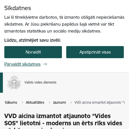
Pāriet uz lapas saturu
Sīkdatnes
Spied
lai meklētu
Enter
Lai šī tīmekļvietne darbotos, tā izmanto obligāti nepieciešamās
sīkdatnes. Ar Jūsu piekrišanu papildus šajā vietnē var tikt
izmantotas statistikas un sociālo mediju sīkdatnes.
Lūdzu, atzīmējiet savu izvēli:
Noraidīt
Apstiprināt visas
Pārvaldīt sīkdatnes
Sākums
Aktualitātes
Jaunumi
VVD aicina izmantot atjaunoto “Vid
VVD aicina izmantot atjaunoto “Vides
SOS” lietotni - moderns un ērts rīks vides