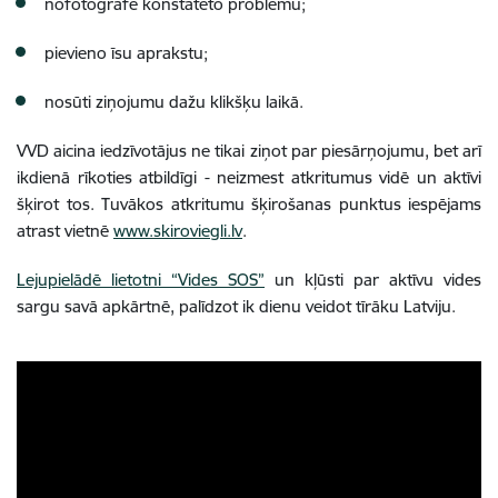
nofotografē konstatēto problēmu;
pievieno īsu aprakstu;
nosūti ziņojumu dažu klikšķu laikā.
VVD aicina iedzīvotājus ne tikai ziņot par piesārņojumu, bet arī
ikdienā rīkoties atbildīgi - neizmest atkritumus vidē un aktīvi
šķirot tos. Tuvākos atkritumu šķirošanas punktus iespējams
atrast vietnē
www.skiroviegli.lv
.
Lejupielādē lietotni “Vides SOS”
un kļūsti par aktīvu vides
sargu savā apkārtnē, palīdzot ik dienu veidot tīrāku Latviju.