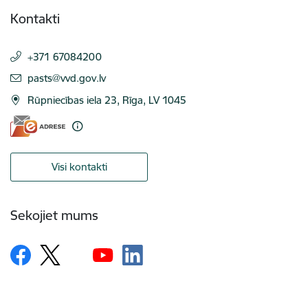
Kontakti
+371 67084200
E-pasts:
pasts@vvd.gov.lv
Rūpniecības iela 23, Rīga, LV 1045
Visi kontakti
Sekojiet mums