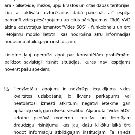
ārā - pilsētvidē, mežos, upju krastos un citās dabas teritorijās.
Līdz ar aktīvāku uzturēšanos dabā palielinās arī iespēja
pamanīt vides piesārņojumu un citus pārkāpumus. Tādēļ VVD
aicina iedzīvotājus izmantot “Vides SOS” - funkcionālu un ērti
lietojamu mobilo lietotni, kas nodrošina ātru informācijas
nodošanu atbildīgajām institūcijām.
Lietotne ļauj operatīvi ziņot par konstatētām problēmām,
palīdzot savlaicīgi risināt situācijas, kuras nav iespējams
novērst pašu spēkiem.
“Iedzīvotāju ziņojumi ir nozīmīgs ieguldījums vides
kvalitātes uzlabošanā, jo ikviens pārkāpums vai
neatbilstoši izmesti atkritumi negatīvi ietekmē gan
apkārtējo vidi, gan cilvēku veselību. Atjaunotā “Vides SOS”
lietotne piedāvā modernu, intuitīvu un lietotājam
draudzīgu risinājumu, kas ļauj dažu klikšķu laikā ērti
nodot informāciju atbildīgajām institūcijām. Tā sniedz