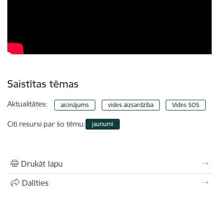
Saistītas tēmas
Aktualitātes:
aicinājums
vides aizsardzība
Vides SOS
Citi resursi par šo tēmu:
jaunumi
Drukāt lapu
Dalīties