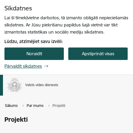
Pāriet uz lapas saturu
Sīkdatnes
Spied
lai meklētu
Enter
Lai šī tīmekļvietne darbotos, tā izmanto obligāti nepieciešamās
sīkdatnes. Ar Jūsu piekrišanu papildus šajā vietnē var tikt
izmantotas statistikas un sociālo mediju sīkdatnes.
Lūdzu, atzīmējiet savu izvēli:
Noraidīt
Apstiprināt visas
Pārvaldīt sīkdatnes
Sākums
Par mums
Projekti
Projekti