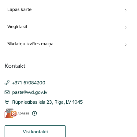
Lapas karte
Viegli lasīt
Sīkdatņu izvēles maiņa
Kontakti
+371 67084200
E-pasts:
pasts@vvd.gov.lv
Rūpniecības iela 23, Rīga, LV 1045
Visi kontakti