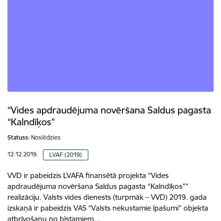
“Vides apdraudējuma novēršana Saldus pagasta
“Kalndīķos”
Statuss:
Noslēdzies
12.12.2019.
LVAF (2019)
VVD ir pabeidzis LVAFA finansētā projekta “Vides
apdraudējuma novēršana Saldus pagasta “Kalndīķos””
realizāciju. Valsts vides dienests (turpmāk – VVD) 2019. gada
izskaņā ir pabeidzis VAS “Valsts nekustamie īpašumi” objekta
atbrīvošanu no bīstamiem…