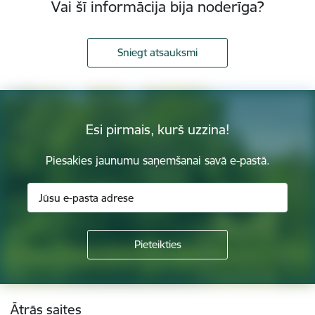
Vai šī informācija bija noderīga?
Sniegt atsauksmi
Esi pirmais, kurš uzzina!
Piesakies jaunumu saņemšanai savā e-pastā.
Kājene
Ātrās saites