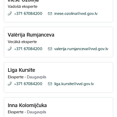
Vadošā eksperte
+371 67084200
E-pasts:
inese.ozolina@vvd.gov.lv
Valērija Rumjanceva
Vecākā eksperte
+371 67084200
E-pasts:
valerija.rumjanceva@vvd.gov.lv
Līga Kursīte
Eksperte
-
Daugavpils
+371 67084200
E-pasts:
liga.kursite@vvd.gov.lv
Inna Kolomijčuka
Eksperte
-
Daugavpils