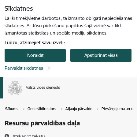
Pāriet uz lapas saturu
Sīkdatnes
Spied
lai meklētu
Enter
Lai šī tīmekļvietne darbotos, tā izmanto obligāti nepieciešamās
sīkdatnes. Ar Jūsu piekrišanu papildus šajā vietnē var tikt
izmantotas statistikas un sociālo mediju sīkdatnes.
Lūdzu, atzīmējiet savu izvēli:
Noraidīt
Apstiprināt visas
Pārvaldīt sīkdatnes
Sākums
Ģenerāldirektors
Atļauju pārvalde
Piesārņojuma un dab
Resursu pārvaldības daļa
Atskaņot tekstu