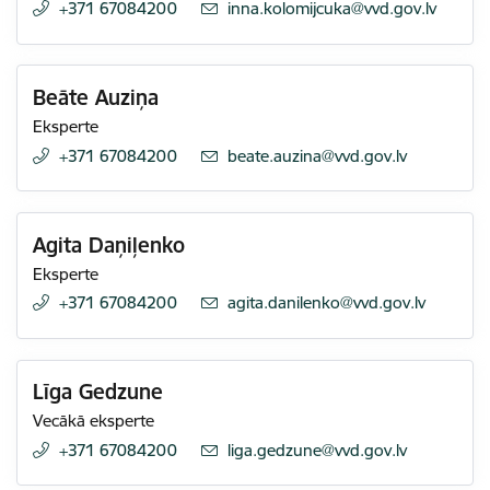
+371 67084200
E-pasts:
inna.kolomijcuka@vvd.gov.lv
Beāte Auziņa
Eksperte
+371 67084200
E-pasts:
beate.auzina@vvd.gov.lv
Agita Daņiļenko
Eksperte
+371 67084200
E-pasts:
agita.danilenko@vvd.gov.lv
Līga Gedzune
Vecākā eksperte
+371 67084200
E-pasts:
liga.gedzune@vvd.gov.lv