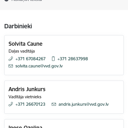
Darbinieki
Solvita Caune
Daļas vadītāja
+371 67084267
+371 28637998
E-pasts:
solvita.caune@vvd.gov.lv
Andris Junkurs
Vadītāja vietnieks
+371 26670123
E-pasts:
andris.junkurs@vvd.gov.lv
Inese Ozoliņa