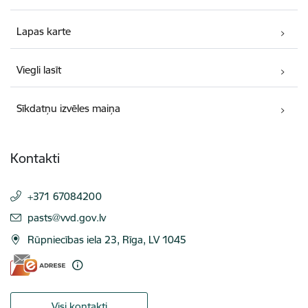
Lapas karte
Viegli lasīt
Sīkdatņu izvēles maiņa
Kontakti
+371 67084200
E-pasts:
pasts@vvd.gov.lv
Rūpniecības iela 23, Rīga, LV 1045
Visi kontakti