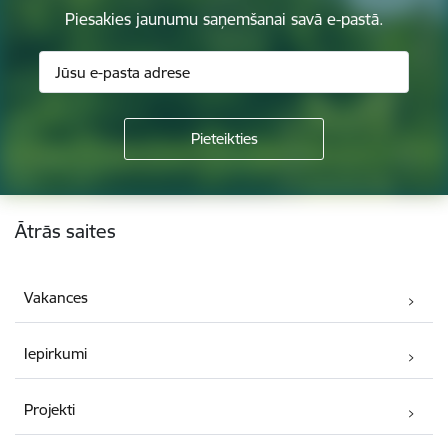
Piesakies jaunumu saņemšanai savā e-pastā.
Kājene
Ātrās saites
Vakances
Iepirkumi
Projekti