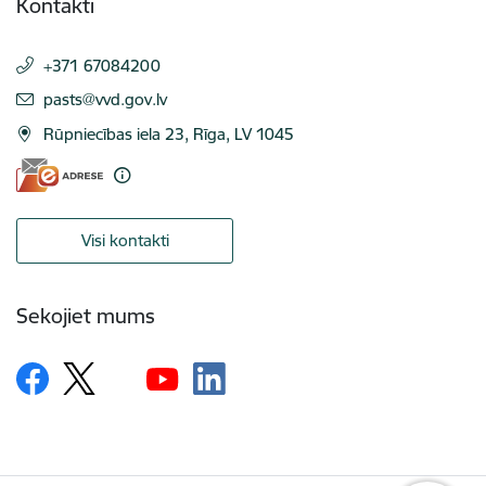
Kontakti
+371 67084200
E-pasts:
pasts@vvd.gov.lv
Rūpniecības iela 23, Rīga, LV 1045
Visi kontakti
Sekojiet mums