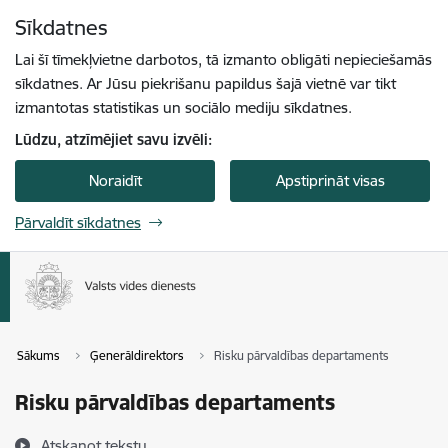
Pāriet uz lapas saturu
Sīkdatnes
Spied
lai meklētu
Enter
Lai šī tīmekļvietne darbotos, tā izmanto obligāti nepieciešamās
sīkdatnes. Ar Jūsu piekrišanu papildus šajā vietnē var tikt
izmantotas statistikas un sociālo mediju sīkdatnes.
Lūdzu, atzīmējiet savu izvēli:
Noraidīt
Apstiprināt visas
Pārvaldīt sīkdatnes
Sākums
Ģenerāldirektors
Risku pārvaldības departaments
Risku pārvaldības departaments
Atskaņot tekstu