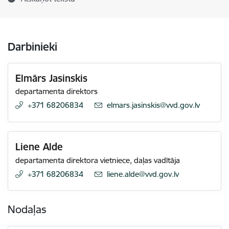
Darbinieki
Elmārs Jasinskis
departamenta direktors
+371 68206834
E-pasts:
elmars.jasinskis@vvd.gov.lv
Liene Alde
departamenta direktora vietniece, daļas vadītāja
+371 68206834
E-pasts:
liene.alde@vvd.gov.lv
Nodaļas