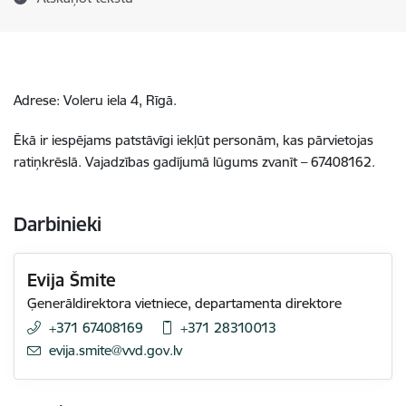
Adrese: Voleru iela 4, Rīgā.
Ēkā ir iespējams patstāvīgi iekļūt personām, kas pārvietojas
ratiņkrēslā. Vajadzības gadījumā lūgums zvanīt – 67408162.
Darbinieki
Evija Šmite
Ģenerāldirektora vietniece, departamenta direktore
+371 67408169
+371 28310013
E-pasts:
evija.smite@vvd.gov.lv