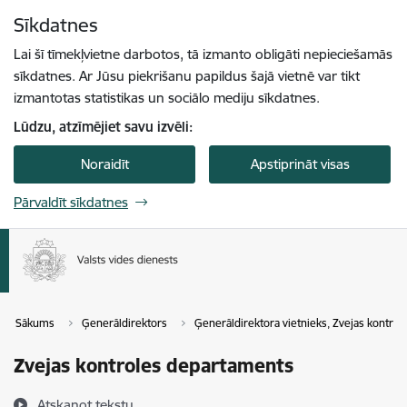
Pāriet uz lapas saturu
Sīkdatnes
Spied
lai meklētu
Enter
Lai šī tīmekļvietne darbotos, tā izmanto obligāti nepieciešamās
sīkdatnes. Ar Jūsu piekrišanu papildus šajā vietnē var tikt
izmantotas statistikas un sociālo mediju sīkdatnes.
Lūdzu, atzīmējiet savu izvēli:
Noraidīt
Apstiprināt visas
Pārvaldīt sīkdatnes
Sākums
Ģenerāldirektors
Ģenerāldirektora vietnieks, Zvejas kontro
Zvejas kontroles departaments
Atskaņot tekstu