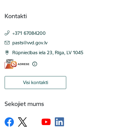
Kontakti
+371 67084200
E-pasts:
pasts@vvd.gov.lv
Rūpniecības iela 23, Rīga, LV 1045
Visi kontakti
Sekojiet mums