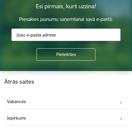
Esi pirmais, kurš uzzina!
Piesakies jaunumu saņemšanai savā e-pastā.
Kājene
Ātrās saites
Vakances
Iepirkumi