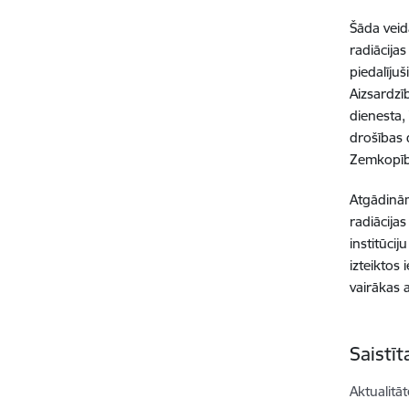
Šāda veid
radiācija
piedalījuš
Aizsardzī
dienesta,
drošības 
Zemkopība
Atgādinām
radiācija
institūci
izteiktos
vairākas 
Saistī
Aktualitāt