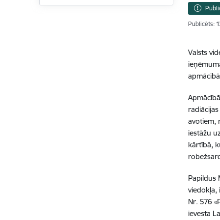
Publi
Publicēts: 
Valsts vi
ieņēmuma 
apmācībās
Apmācībās
radiācija
avotiem, 
iestāžu u
kārtībā, 
robežsard
Papildus 
viedokļa,
Nr. 576 «
ievesta La