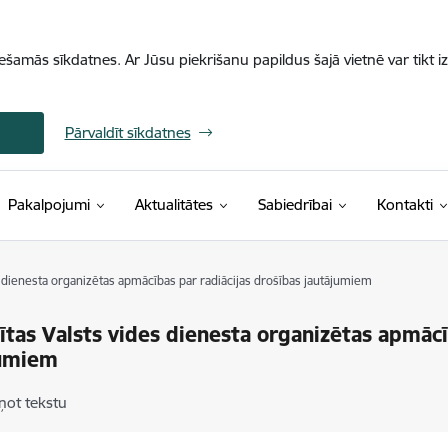
iešamās sīkdatnes. Ar Jūsu piekrišanu papildus šajā vietnē var tikt i
Pārvaldīt sīkdatnes
Pakalpojumi
Aktualitātes
Sabiedrībai
Kontakti
s dienesta organizētas apmācības par radiācijas drošības jautājumiem
ītas Valsts vides dienesta organizētas apmācī
jumiem
ņot tekstu