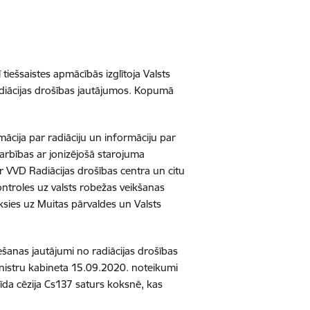
iešsaistes apmācībās izglītoja Valsts
diācijas drošības jautājumos. Kopumā
mācija par radiāciju un informāciju par
 darbības ar jonizējošā starojuma
ir VVD Radiācijas drošības centra un citu
ntroles uz valsts robežas veikšanas
eksies uz Muitas pārvaldes un Valsts
ešanas jautājumi no radiācijas drošības
Ministru kabineta 15.09.2020. noteikumi
līda cēzija Cs137 saturs koksnē, kas