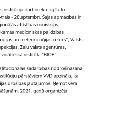
institūciju darbinieku izglītotu
otrais - 28.sptembrī. Šajās apmācībās ir
onālās attīstības ministrijas,
iekamās medicīniskās palīdzības
loģijas un meteoroloģijas centrs", Valsts
pekcijas, Zāļu valsts aģentūras,
 zinātniskā institūta "BIOR".
titucionālās sadarbības nodrošināšanai
nstitūciju pārstāvjiem VVD apzināja, ka
ijas drošības jautājumos. Ņemot vērā
zināšanām, 2021. gadā organizēja