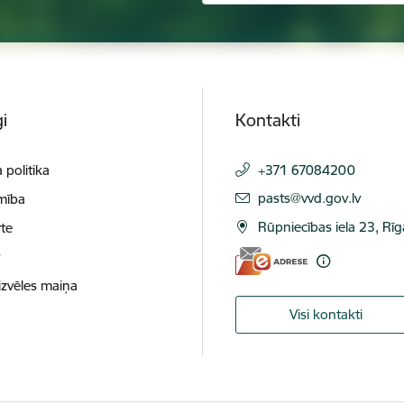
i
Kontakti
 politika
+371 67084200
E-pasts:
pasts@vvd.gov.lv
mība
Rūpniecības iela 23, Rī
te
t
izvēles maiņa
Visi kontakti