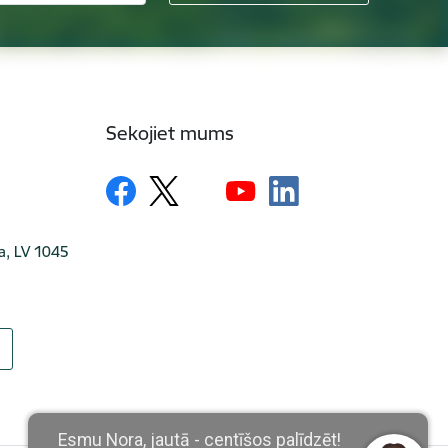
Sekojiet mums
ga, LV 1045
Esmu Nora, jautā - centīšos palīdzēt!