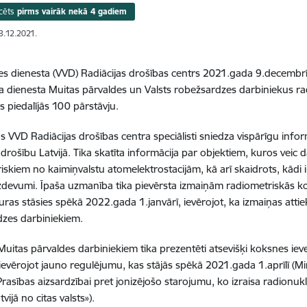
cēts
pirms vairāk nekā 4 gadiem
13.12.2021.
des dienesta (VVD) Radiācijas drošības centrs 2021.gada 9.decembrī t
dienesta Muitas pārvaldes un Valsts robežsardzes darbiniekus ra
 piedalījās 100 pārstāvju.
 VVD Radiācijas drošības centra speciālisti sniedza vispārīgu infor
s drošību Latvijā. Tika skatīta informācija par objektiem, kuros veic
riskiem no kaimiņvalstu atomelektrostacijām, kā arī skaidrots, kādi 
zdevumi. Īpaša uzmanība tika pievērsta izmaiņām radiometriskās ko
kuras stāsies spēkā 2022.gada 1.janvārī, ievērojot, ka izmaiņas atti
zes darbiniekiem.
Muitas pārvaldes darbiniekiem tika prezentēti atsevišķi koksnes iev
 ievērojot jauno regulējumu, kas stājās spēkā 2021.gada 1.aprīlī (
Prasības aizsardzībai pret jonizējošo starojumu, ko izraisa radionuk
tvijā no citas valsts»).