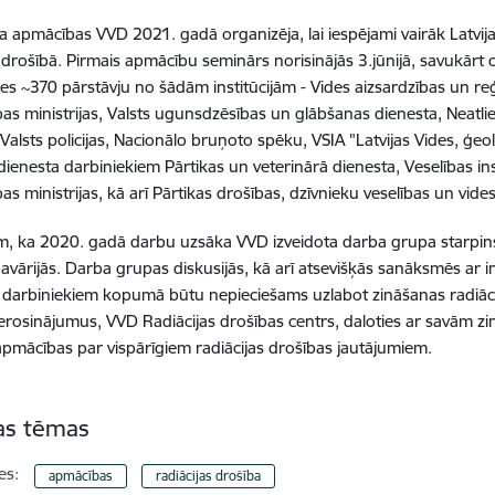
a apmācības VVD 2021. gadā organizēja, lai iespējami vairāk Latvijas 
s drošībā. Pirmais apmācību seminārs norisinājās 3.jūnijā, savukārt 
ies ~370 pārstāvju no šādām institūcijām - Vides aizsardzības un reģi
bas ministrijas, Valsts ugunsdzēsības un glābšanas dienesta, Neatl
 Valsts policijas, Nacionālo bruņoto spēku, VSIA "Latvijas Vides, ģeo
dienesta darbiniekiem Pārtikas un veterinārā dienesta, Veselības ins
s ministrijas, kā arī Pārtikas drošības, dzīvnieku veselības un vides
, ka 2020. gadā darbu uzsāka VVD izveidota darba grupa starpins
s avārijās. Darba grupas diskusijās, kā arī atsevišķās sanāksmēs ar i
ju darbiniekiem kopumā būtu nepieciešams uzlabot zināšanas radiāc
 ierosinājumus, VVD Radiācijas drošības centrs, daloties ar savām 
apmācības par vispārīgiem radiācijas drošības jautājumiem.
tas tēmas
es:
apmācības
radiācijas drošība