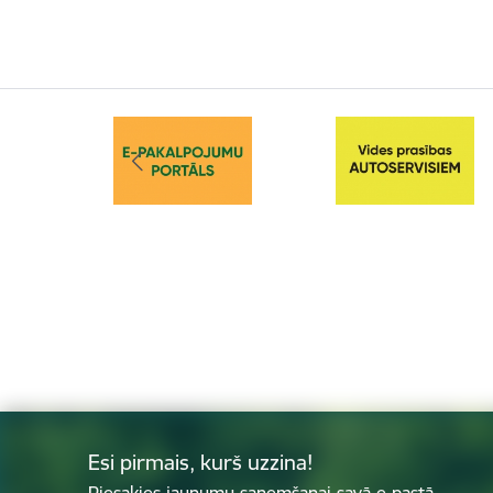
Esi pirmais, kurš uzzina!
Piesakies jaunumu saņemšanai savā e-pastā.