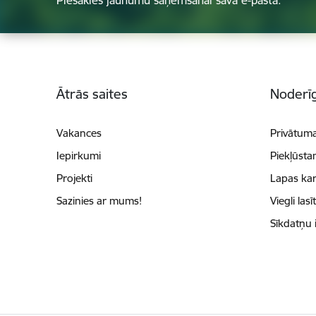
Kājene
Ātrās saites
Noderīg
Vakances
Privātuma
Iepirkumi
Piekļūsta
Projekti
Lapas kar
Sazinies ar mums!
Viegli lasī
Sīkdatņu 