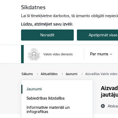
Pāriet uz lapas saturu
Sīkdatnes
Lai šī tīmekļvietne darbotos, tā izmanto obligāti nepiec
Lūdzu, atzīmējiet savu izvēli:
Noraidīt
Apstiprināt visas
Par mums
Sākums
Aktualitātes
Jaunumi
Aizvadītas Valsts vide
Aizvad
Jaunumi
jautā
Sabiedrības līdzdalība
Atska
Informatīvie materiāli un
infografikas