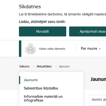
Pāriet uz lapas saturu
Sīkdatnes
Lai šī tīmekļvietne darbotos, tā izmanto obligāti nepiec
Lūdzu, atzīmējiet savu izvēli:
Noraidīt
Apstiprināt visas
Par mums
Sākums
Aktualitātes
Jaunumi
Jaunu
Jaunumi
Sabiedrības līdzdalība
Informatīvie materiāli un
Meklēt akt
infografikas