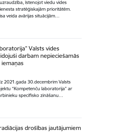
uzraudzība, īstenojot viedu vides
dienesta stratēģiskajām prioritātēm.
isa veida avārijas situācijām…
oratorija” Valsts vides
veidojuši darbam nepieciešamās
s iemaņas
īdz 2021.gada 30.decembrim Valsts
ojektu “Kompetenču laboratorija” ar
arbinieku specifisko zināšanu…
radiācijas drošības jautājumiem