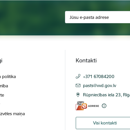
i
Kontakti
 politika
+371 67084200
E-pasts:
pasts@vvd.gov.lv
mība
Rūpniecības iela 23, Rī
te
t
izvēles maiņa
Visi kontakti