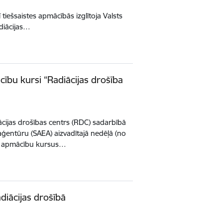
iešsaistes apmācībās izglītoja Valsts
diācijas…
cību kursi “Radiācijas drošība
ācijas drošības centrs (RDC) sadarbībā
aģentūru (SAEA) aizvadītajā nedēļā (no
ja apmācību kursus…
adiācijas drošībā