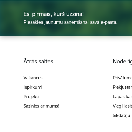
Esi pirmais, kurš uzzina!
Piesakies jaunumu saņemšanai savā e-pastā.
Kājene
Ātrās saites
Noderīg
Vakances
Privātuma
Iepirkumi
Piekļūsta
Projekti
Lapas kar
Sazinies ar mums!
Viegli lasī
Sīkdatņu 