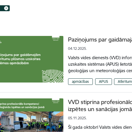
Paziņojums par gaidām
04.12.2025.
Valsts vides dienests (VVD) inf
uzskaites sistēmas (APUS) lietotāj
ģeoloģijas un meteoroloģijas ce
apmācības
APUS
Atkritum
VVD stiprina profesionā
izpētes un sanācijas jom
05.11.2025.
Šī gada oktobrī Valsts vides dien