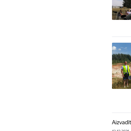
Aizvadī