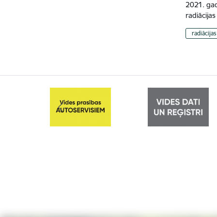
2021. gad
radiācija
radiācija