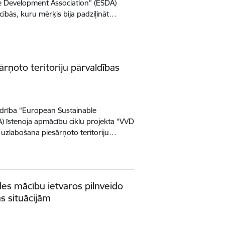
e Development Association” (ESDA)
cībās, kuru mērķis bija padziļināt…
rņoto teritoriju pārvaldības
edrība “European Sustainable
) īstenoja apmācību ciklu projekta “VVD
uzlabošana piesārņoto teritoriju…
es mācību ietvaros pilnveido
as situācijām