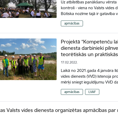
Uz atbilstības panākšanu vērsta 
kontroli - viena no Valsts vides 
Būtiska nozīme tajā ir gatavība v
apmācības
Projektā “Kompetenču lab
dienesta darbinieki piln
teorētiskās un praktiskā
17.02.2022.
Laikā no 2021.gada 4.janvāra l
vides dienests (VVD) īstenoja pr
mērķi sniegt ieguldījumu VVD d
apmācības
LVAF
tas Valsts vides dienesta organizētas apmācības par 