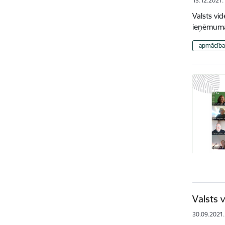
13.12.2021.
Valsts vi
ieņēmuma 
apmācība
Valsts v
30.09.2021.