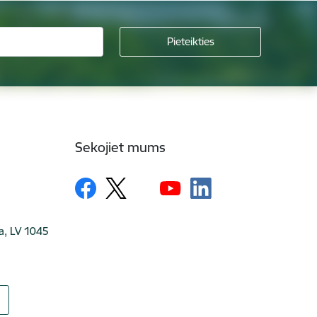
Sekojiet mums
ga, LV 1045