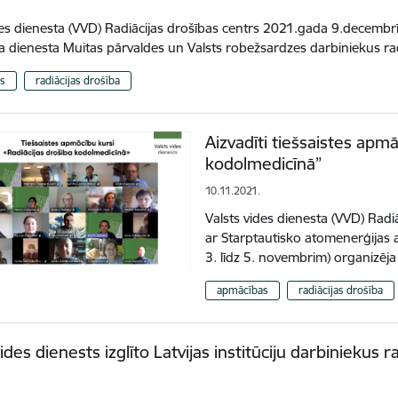
des dienesta (VVD) Radiācijas drošības centrs 2021.gada 9.decembrī t
dienesta Muitas pārvaldes un Valsts robežsardzes darbiniekus ra
s
radiācijas drošība
Aizvadīti tiešsaistes apmā
kodolmedicīnā”
10.11.2021.
Valsts vides dienesta (VVD) Radi
ar Starptautisko atomenerģijas 
3. līdz 5. novembrim) organizē
apmācības
radiācijas drošība
ides dienests izglīto Latvijas institūciju darbiniekus r