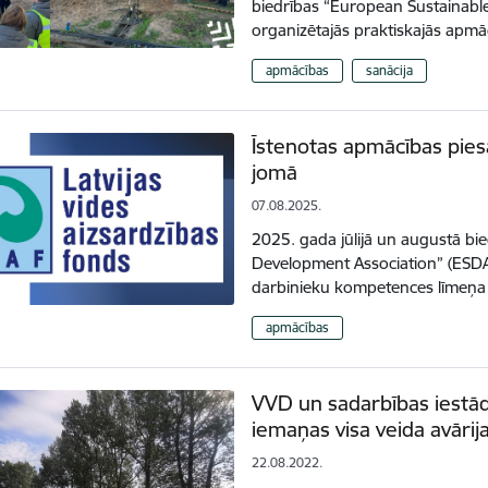
biedrības “European Sustainabl
organizētajās praktiskajās apmā
apmācības
sanācija
Īstenotas apmācības piesā
jomā
07.08.2025.
2025. gada jūlijā un augustā bi
Development Association” (ESDA
darbinieku kompetences līmeņa 
apmācības
VVD un sadarbības iestād
iemaņas visa veida avārij
22.08.2022.