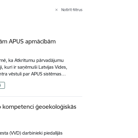
Notīrīt filtrus
ajām APUS apmācībām
ormē, ka Atkritumu pārvadājumu
i, kuri ir saņēmuši Latvijas Vides,
ntra vēstuli par APUS sistēmas…
i
lo kompetenci ģeoekoloģiskās
ā
esta (VVD) darbinieki piedalījās