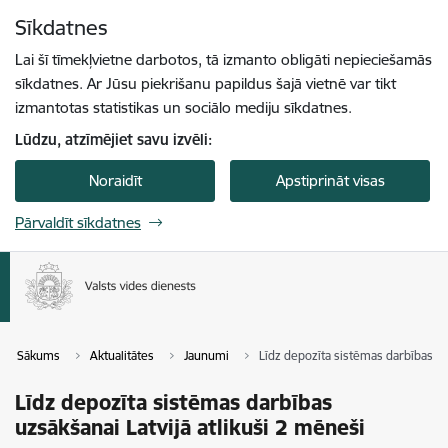
Pāriet uz lapas saturu
Sīkdatnes
Spied
lai meklētu
Enter
Lai šī tīmekļvietne darbotos, tā izmanto obligāti nepieciešamās
sīkdatnes. Ar Jūsu piekrišanu papildus šajā vietnē var tikt
izmantotas statistikas un sociālo mediju sīkdatnes.
Lūdzu, atzīmējiet savu izvēli:
Noraidīt
Apstiprināt visas
Pārvaldīt sīkdatnes
Sākums
Aktualitātes
Jaunumi
Līdz depozīta sistēmas darbības uz
Līdz depozīta sistēmas darbības
uzsākšanai Latvijā atlikuši 2 mēneši