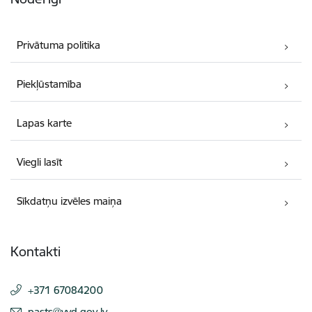
Privātuma politika
Piekļūstamība
Lapas karte
Viegli lasīt
Sīkdatņu izvēles maiņa
Kontakti
+371 67084200
E-pasts:
pasts@vvd.gov.lv