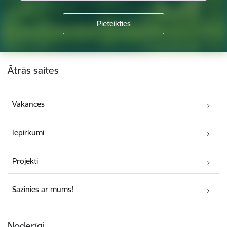
Kājene
Ātrās saites
Vakances
Iepirkumi
Projekti
Sazinies ar mums!
Noderīgi