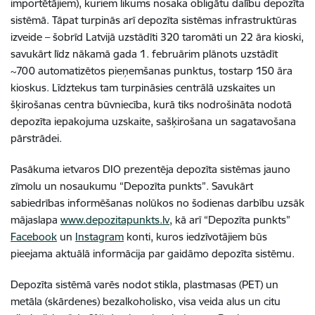
importētājiem), kuriem likums nosaka obligātu dalību depozīta
sistēmā.
Tāpat turpinās arī depozīta sistēmas infrastruktūras
izveide –
šobrīd Latvijā uzstādīti 320 taromāti un 22 āra kioski
,
savukārt līdz nākamā gada 1. februārim plānots uzstādīt
~700 automatizētos pieņemšanas punktus, tostarp 150 āra
kioskus.
Līdztekus tam turpināsies centrālā uzskaites un
šķirošanas centra būvniecība, kurā tiks nodrošināta nodotā
depozīta iepakojuma uzskaite, sašķirošana un sagatavošana
pārstrādei.
Pasākuma ietvaros DIO prezentēja depozīta sistēmas jauno
zīmolu un nosaukumu “Depozīta punkts”. Savukārt
sabiedrības informēšanas nolūkos no šodienas darbību uzsāk
mājaslapa
www.depozitapunkts.lv
, kā arī “Depozīta punkts”
Facebook
un
Instagram
konti, kuros iedzīvotājiem būs
pieejama aktuālā informācija par gaidāmo depozīta sistēmu.
Depozīta sistēmā varēs nodot stikla, plastmasas (PET) un
metāla (skārdenes) bezalkoholisko, visa veida alus un citu