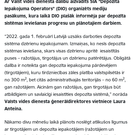
Ar Valst vides dienesta dalību aizvadīts SIA “Depozīta
Iepakojuma Operators” (DIO) organizēts mediju
pasākums, kura laikā DIO plašāk informēja par depozīta
sistēmas ieviešanas progresu un plānotajiem darbiem.
“2022. gada 1. februārī Latvijā uzsāks darboties depozīta
sistēma dzērienu iepakojumam. Izmaiņas, ko nesīs depozīta
sistēmas ieviešana, skars visas dzērienu apritē iesaistītās
puses – ražotājus, tirgotājus un dzērienu patērētājus. Obligātā
dalība ir noteikta gan depozīta iepakojuma pārdevējiem
(tirgotājiem), kuru tirdzniecības zāles platība valstspilsētās ir
2
2
no 300 m
, bet citās administratīvajās teritorijās – no 60 m
,
gan ražotājiem. Aicinām gan ražotājus, gan tirgotājus būt
atbildīgiem un savlaicīgi iesaistīties depozīta sistēmā,” norāda
Valsts vides dienesta ģenerāldirektores vietniece Laura
Anteina.
Nākamo divu mēnešu laikā plānots noslēgt atlikušos līgumus
ar tirgotājiem un depozīta iepakotājiem (ražotājiem un