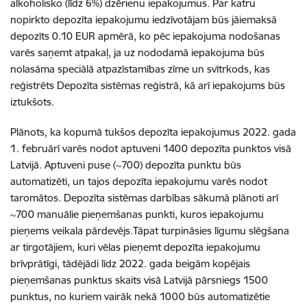
alkoholisko (līdz 6%) dzērienu iepakojumus. Par katru
nopirkto depozīta iepakojumu iedzīvotājam būs jāiemaksā
depozīts 0.10 EUR apmērā, ko pēc iepakojuma nodošanas
varēs saņemt atpakaļ, ja uz nododamā iepakojuma būs
nolasāma speciālā atpazīstamības zīme un svītrkods, kas
reģistrēts Depozīta sistēmas reģistrā, kā arī iepakojums būs
iztukšots.
Plānots, ka kopumā tukšos depozīta iepakojumus 2022. gada
1. februārī varēs nodot aptuveni 1400 depozīta punktos visā
Latvijā. Aptuveni puse (~700) depozīta punktu būs
automatizēti, un tajos depozīta iepakojumu varēs nodot
taromātos. Depozīta sistēmas darbības sākumā plānoti arī
~700 manuālie pieņemšanas punkti,
kuros iepakojumu
pieņems veikala pārdevējs.
Tāpat turpināsies līgumu slēgšana
ar tirgotājiem, kuri vēlas pieņemt depozīta iepakojumu
brīvprātīgi, tādējādi līdz 2022. gada beigām kopējais
pieņemšanas punktus skaits visā Latvijā pārsniegs 1500
punktus, no kuriem vairāk nekā 1000 būs automatizētie