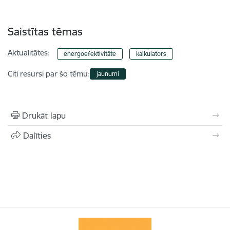
Saistītas tēmas
Aktualitātes:
energoefektivitāte
kalkulators
Citi resursi par šo tēmu:
jaunumi
Drukāt lapu
Dalīties