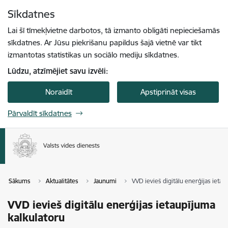
Pāriet uz lapas saturu
Sīkdatnes
Spied
lai meklētu
Enter
Lai šī tīmekļvietne darbotos, tā izmanto obligāti nepieciešamās
sīkdatnes. Ar Jūsu piekrišanu papildus šajā vietnē var tikt
izmantotas statistikas un sociālo mediju sīkdatnes.
Lūdzu, atzīmējiet savu izvēli:
Noraidīt
Apstiprināt visas
Pārvaldīt sīkdatnes
Sākums
Aktualitātes
Jaunumi
VVD ievieš digitālu enerģijas ietau
VVD ievieš digitālu enerģijas ietaupījuma
kalkulatoru