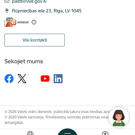
E-pasts:
pasts@vvd.gov.lv
Rūpniecības iela 23, Rīga, LV 1045
Visi kontakti
Sekojiet mums
© 2026 Valsts vides dienests, publicētā satura visas tiesības aizsargātas.
© 2020 Valsts kanceleja, Tīmekļvietņu vienotās platformas visas tiesības
aizsargātas.