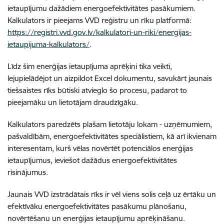
ietaupījumu dažādiem energoefektivitātes pasākumiem.
Kalkulators ir pieejams VVD reģistru un rīku platformā:
https://registri.vvd.gov.lv/kalkulatori-un-riki/energijas-
ietaupijuma-kalkulators/
.
Līdz šim enerģijas ietaupījuma aprēķini tika veikti,
lejupielādējot un aizpildot Excel dokumentu, savukārt jaunais
tiešsaistes rīks būtiski atvieglo šo procesu, padarot to
pieejamāku un lietotājam draudzīgāku.
Kalkulators paredzēts plašam lietotāju lokam - uzņēmumiem,
pašvaldībām, energoefektivitātes speciālistiem, kā arī ikvienam
interesentam, kurš vēlas novērtēt potenciālos enerģijas
ietaupījumus, ieviešot dažādus energoefektivitātes
risinājumus.
Jaunais VVD izstrādātais rīks ir vēl viens solis ceļā uz ērtāku un
efektīvāku energoefektivitātes pasākumu plānošanu,
novērtēšanu un enerģijas ietaupījumu aprēķināšanu.