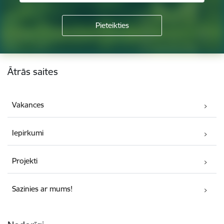
Kājene
Ātrās saites
Vakances
Iepirkumi
Projekti
Sazinies ar mums!