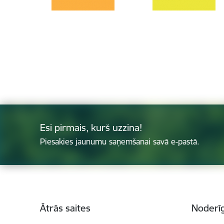
Esi pirmais, kurš uzzina!
Piesakies jaunumu saņemšanai savā e-pastā.
Kājene
Ātrās saites
Noderīg