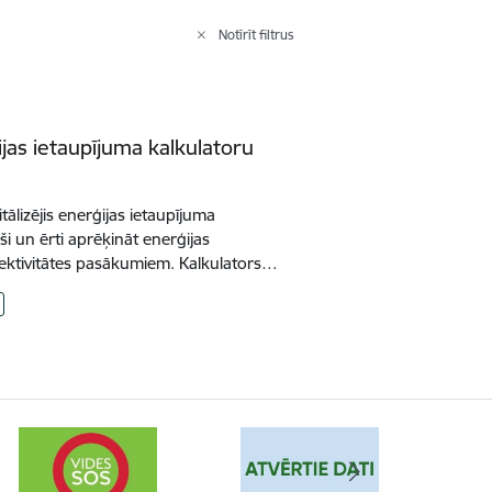
Notīrīt filtrus
ijas ietaupījuma kalkulatoru
itālizējis enerģijas ietaupījuma
rši un ērti aprēķināt enerģijas
ektivitātes pasākumiem. Kalkulators…