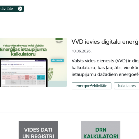
tivitāte
VVD ievieš digitālu enerģ
10.06.2026.
Valsts vides dienests (VVD) ir dig
kalkulatoru, kas ļauj ātri, vienkā
ietaupījumu dažādiem energoef
energoefektivitāte
kalkulators