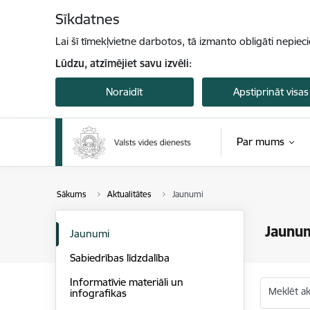
Pāriet uz lapas saturu
Sīkdatnes
Lai šī tīmekļvietne darbotos, tā izmanto obligāti nepiec
Lūdzu, atzīmējiet savu izvēli:
Noraidīt
Apstiprināt visas
Par mums
Sākums
Aktualitātes
Jaunumi
Jaunu
Jaunumi
Sabiedrības līdzdalība
Informatīvie materiāli un
Meklēt akt
infografikas