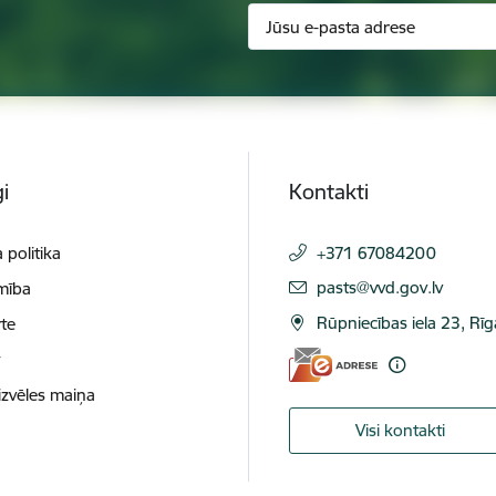
i
Kontakti
 politika
+371 67084200
E-pasts:
pasts@vvd.gov.lv
mība
Rūpniecības iela 23, Rī
te
t
izvēles maiņa
Visi kontakti