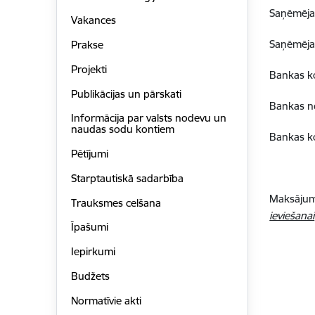
Saņēmēja 
Vakances
Saņēmēja
Prakse
Projekti
Bankas k
Publikācijas un pārskati
Bankas n
Informācija par valsts nodevu un
naudas sodu kontiem
Bankas k
Pētījumi
Starptautiskā sadarbība
Maksājum
Trauksmes celšana
ieviešanai
Īpašumi
Iepirkumi
Budžets
Normatīvie akti