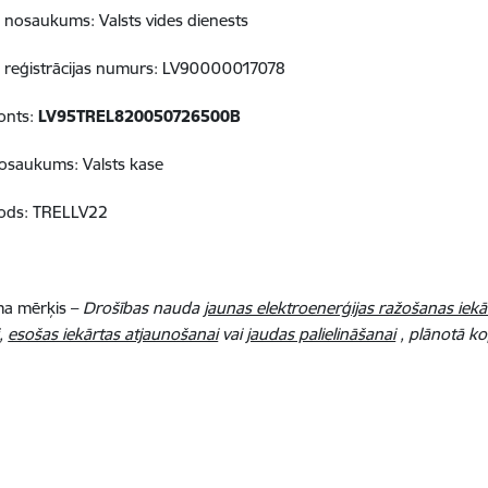
nosaukums: Valsts vides dienests
 reģistrācijas numurs: LV90000017078
onts:
LV95TREL820050726500B
osaukums: Valsts kase
ods: TRELLV22
a mērķis –
Drošības nauda
jaunas elektroenerģijas ražošanas iekār
,
esošas iekārtas atjaunošanai
vai
jaudas palielināšanai
, plānotā k