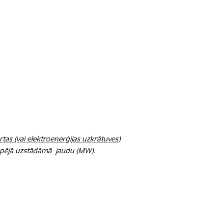
tas (vai elektroenerģijas uzkrātuves)
opējā uzstādāmā jaudu (MW).