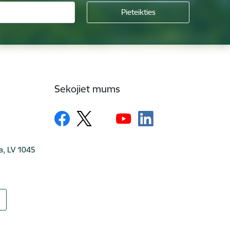
Sekojiet mums
ga, LV 1045