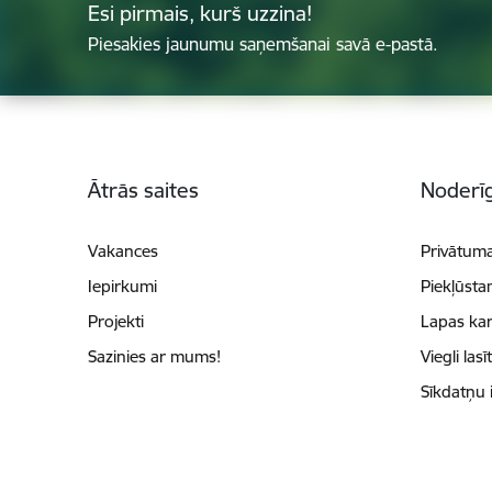
Esi pirmais, kurš uzzina!
Piesakies jaunumu saņemšanai savā e-pastā.
Kājene
Ātrās saites
Noderīg
Vakances
Privātuma
Iepirkumi
Piekļūsta
Projekti
Lapas kar
Sazinies ar mums!
Viegli lasī
Sīkdatņu 