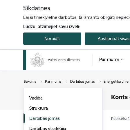
Pāriet uz lapas saturu
Sīkdatnes
Lai šī tīmekļvietne darbotos, tā izmanto obligāti nepiec
Lūdzu, atzīmējiet savu izvēli:
Noraidīt
Apstiprināt visas
Par mums
Sākums
Par mums
Darbības jomas
Enerģētika un en
Konts 
Vadība
Struktūra
Darbības jomas
Publicēts: 
Darbības stratēģija