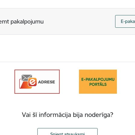
emt pakalpojumu
E-paka
Vai šī informācija bija noderīga?
Sniegt atsauksmi