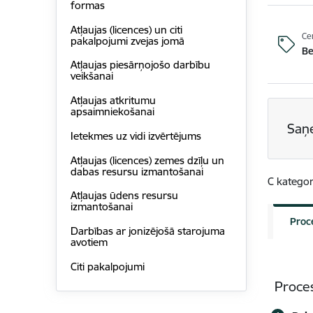
formas
Atļaujas (licences) un citi
Ce
pakalpojumi zvejas jomā
B
Atļaujas piesārņojošo darbību
veikšanai
Atļaujas atkritumu
apsaimniekošanai
Saņ
Ietekmes uz vidi izvērtējums
Atļaujas (licences) zemes dzīļu un
dabas resursu izmantošanai
C kategor
Atļaujas ūdens resursu
izmantošanai
Proc
Darbības ar jonizējošā starojuma
avotiem
Citi pakalpojumi
Proce