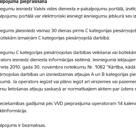
alpojuma pieprasīšana
iegumu iesniedz Valsts vides dienesta e-pakalpojumu portālā, izvēlo
lpojumu portālā var elektroniski iesniegt iesniegumu jebkurā sev iz
iegums jāiesniedz vismaz 30 dienas pirms C kategorijas piesārņoj
būtiskām izmaiņām C kategorijas piesārņojošā darbībā.
iegumu C kategorijas piesārņojošas darbības veikšanai vai būtisk
ators iesniedz dienesta informācijas sistēmā. Iesniegumā iekļaujam
neta 2010. gada 30. novembra noteikumu Nr. 1082 "Kārtība, kādā 
ārņojošas darbības un izsniedzamas atļaujas A un B kategorijas pie
ikumā. Ja operators iegūst vai plāno iegūt arī virszemes vai paze
rsu lietošanas atļauju saskaņā ar normatīvajiem aktiem par ūdens r
eciešamības gadījumā pēc VVD pieprasījuma operatoram 14 kalend
ldinformācija.
lpojums ir bezmaksas.