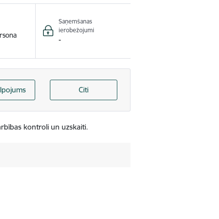
Saņemšanas
ierobežojumi
rsona
-
lpojums
Citi
rbības kontroli un uzskaiti.