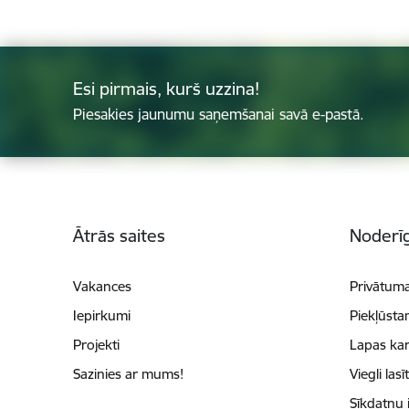
Esi pirmais, kurš uzzina!
Piesakies jaunumu saņemšanai savā e-pastā.
Kājene
Ātrās saites
Noderīg
Vakances
Privātuma
Iepirkumi
Piekļūsta
Projekti
Lapas kar
Sazinies ar mums!
Viegli lasī
Sīkdatņu 