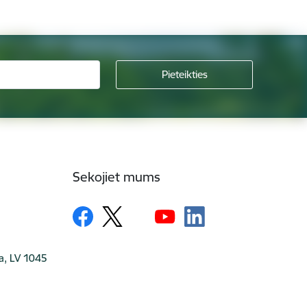
Sekojiet mums
ga, LV 1045