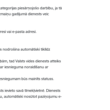
tegorijas piesārņojošo darbību, ja tā
izmaiņu gadījumā dienests veic
esi vai e-pasta adresi.
s nodrošina automātiski tiklīdz
ām, tad Valsts vides dienests atteiks
 par iesnieguma noraidīšanu ar
 iesniegumam būs mainīts statuss.
ts ievieto savā tīmekļvietnē. Dienests
bu, automātiski nosūtot paziņojumu e-