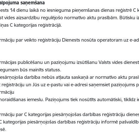
alpojuma saņemšana
ests 14 dienu laikā no iesnieguma pieņemšanas dienas reģistrē C ka
lst vides aizsardzību regulējošo normatīvo aktu prasībām. Būtisku 
iņas C kategorijas reģistrācijā.
rmāciju par veikto reģistrāciju Dienests nosūta operatoram uz e-adr
rmācijas publicēšanu un paziņojumu izsūtīšanu Valsts vides dienest
iegumam būs mainīts statuss.
iesārņojoša darbība nebūs atļauta saskaņā ar normatīvo aktu prasīb
t reģistrāciju un Jūs uz e-pastu vai e-adresi saņemsiet paziņojums
rmāciju
noraidīšanas iemeslu. Paziņojums tiek nosūtīts automātiski, tiklīdz
rmāciju par C kategorijas piesārņojošas darbības reģistrāciju dienes
C kategorijas piesārņojošas darbības reģistrāciju informē pašvaldī
sē.