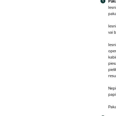
Pak
Iesn
paka
Iesn
vai 
Iesn
oper
kabi
pies
piel
resu
Nepi
papi
Paka