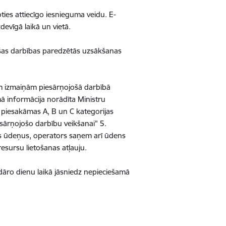
ties attiecīgo iesnieguma veidu. E-
devīgā laikā un vietā.
ošas darbības paredzētās uzsākšanas
ām izmaiņām piesārņojošā darbībā
ā informācija norādīta Ministru
piesakāmas A, B un C kategorijas
sārņojošo darbību veikšanai" 5.
mes ūdeņus, operators saņem arī ūdens
esursu lietošanas atļauju.
āro dienu laikā jāsniedz nepieciešamā