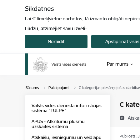
Pāriet uz lapas saturu
Sīkdatnes
Lai šī tīmekļvietne darbotos, tā izmanto obligāti nepiec
Lūdzu, atzīmējiet savu izvēli:
Noraidīt
Apstiprināt visas
Par mums
Sākums
Pakalpojumi
C kategorijas piesārņojošas darbības
C kate
Valsts vides dienesta informācijas
sistēma "TULPE"
Atska
APUS - Atkritumu plūsmu
uzskaites sistēma
Publicēts: 
Atskaišu, iesniegumu un veidlapu