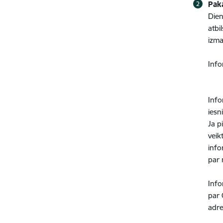
Pak
Dien
atbi
izma
Info
Info
iesn
Ja p
veik
info
par 
Info
par 
adre