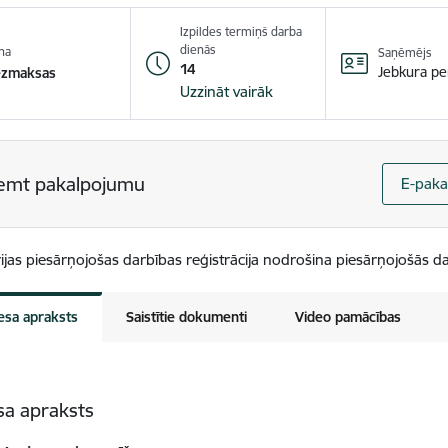
Izpildes termiņš darba
dienās
na
Saņēmējs
14
Jebkura pe
ezmaksas
Uzzināt vairāk
emt pakalpojumu
E-paka
ijas piesārņojošas darbības reģistrācija nodrošina piesārņojošās da
esa apraksts
Saistītie dokumenti
Video pamācības
sa apraksts