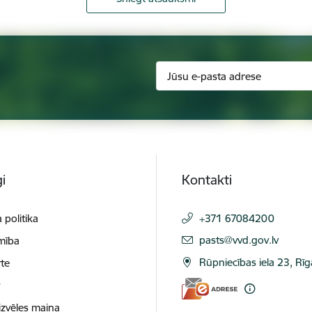
i
Kontakti
 politika
+371 67084200
E-pasts:
pasts@vvd.gov.lv
mība
Rūpniecības iela 23, Rī
te
t
izvēles maiņa