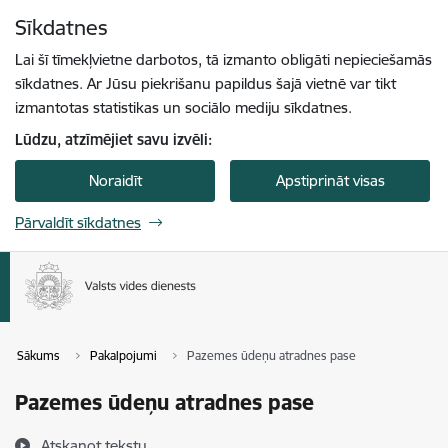
Pāriet uz lapas saturu
Sīkdatnes
Spied
lai meklētu
Enter
Lai šī tīmekļvietne darbotos, tā izmanto obligāti nepieciešamās
sīkdatnes. Ar Jūsu piekrišanu papildus šajā vietnē var tikt
izmantotas statistikas un sociālo mediju sīkdatnes.
Lūdzu, atzīmējiet savu izvēli:
Noraidīt
Apstiprināt visas
Pārvaldīt sīkdatnes
Sākums
Pakalpojumi
Pazemes ūdeņu atradnes pase
Pazemes ūdeņu atradnes pase
Atskaņot tekstu