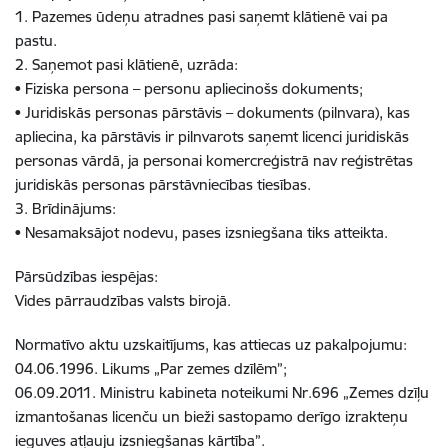
1. Pazemes ūdeņu atradnes pasi saņemt klātienē vai pa
pastu.
2. Saņemot pasi klātienē, uzrāda:
• Fiziska persona – personu apliecinošs dokuments;
• Juridiskās personas pārstāvis – dokuments (pilnvara), kas
apliecina, ka pārstāvis ir pilnvarots saņemt licenci juridiskās
personas vārdā, ja personai komercreģistrā nav reģistrētas
juridiskās personas pārstāvniecības tiesības.
3. Brīdinājums:
• Nesamaksājot nodevu, pases izsniegšana tiks atteikta.
Pārsūdzības iespējas:
Vides pārraudzības valsts birojā.
Normatīvo aktu uzskaitījums, kas attiecas uz pakalpojumu:
04.06.1996. Likums „Par zemes dzīlēm”;
06.09.2011. Ministru kabineta noteikumi Nr.696 „Zemes dzīļu
izmantošanas licenču un bieži sastopamo derīgo izrakteņu
ieguves atļauju izsniegšanas kārtība”.