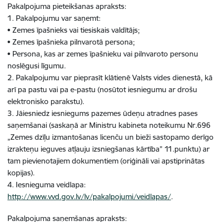
Pakalpojuma pieteikšanas apraksts:
1. Pakalpojumu var saņemt:
• Zemes īpašnieks vai tiesiskais valdītājs;
• Zemes īpašnieka pilnvarotā persona;
• Persona, kas ar zemes īpašnieku vai pilnvaroto personu
noslēgusi līgumu.
2. Pakalpojumu var pieprasīt klātienē Valsts vides dienestā, kā
arī pa pastu vai pa e-pastu (nosūtot iesniegumu ar drošu
elektronisko parakstu).
3. Jāiesniedz iesniegums pazemes ūdeņu atradnes pases
saņemšanai (saskaņā ar Ministru kabineta noteikumu Nr.696
„Zemes dzīļu izmantošanas licenču un bieži sastopamo derīgo
izrakteņu ieguves atļauju izsniegšanas kārtība” 11.punktu) ar
tam pievienotajiem dokumentiem (oriģināli vai apstiprinātas
kopijas).
4. Iesnieguma veidlapa:
http://www.vvd.gov.lv/lv/pakalpojumi/veidlapas/
.
Pakalpojuma saņemšanas apraksts: