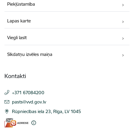
Piekļūstamība
Lapas karte
Viegli lasīt
Sīkdatņu izvēles maiņa
Kontakti
+371 67084200
E-pasts:
pasts@vvd.gov.lv
Rūpniecības iela 23, Rīga, LV 1045