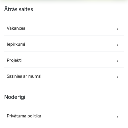
Kājene
Ātrās saites
Vakances
Iepirkumi
Projekti
Sazinies ar mums!
Noderīgi
Privātuma politika