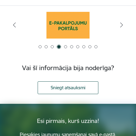
Vai šī informācija bija noderīga?
Sniegt atsauksmi
Esi pirmais, kurš uzzina!
Piesakies jaunumu saņemšanai savā e-pastā.