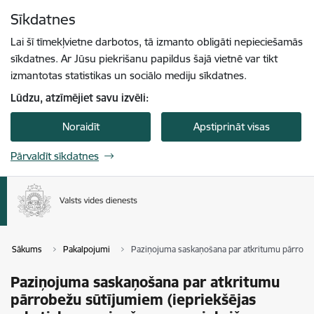
Pāriet uz lapas saturu
Sīkdatnes
Spied
lai meklētu
Enter
Lai šī tīmekļvietne darbotos, tā izmanto obligāti nepieciešamās
sīkdatnes. Ar Jūsu piekrišanu papildus šajā vietnē var tikt
izmantotas statistikas un sociālo mediju sīkdatnes.
Lūdzu, atzīmējiet savu izvēli:
Noraidīt
Apstiprināt visas
Pārvaldīt sīkdatnes
Sākums
Pakalpojumi
Paziņojuma saskaņošana par atkritumu pārrobež
Paziņojuma saskaņošana par atkritumu
pārrobežu sūtījumiem (iepriekšējas