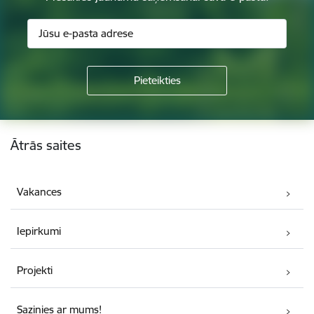
Kājene
Ātrās saites
Vakances
Iepirkumi
Projekti
Sazinies ar mums!