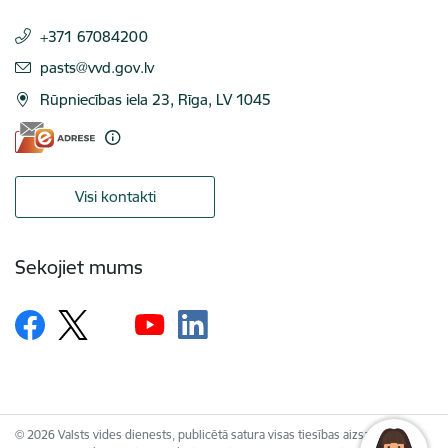
+371 67084200
E-pasts:
pasts@vvd.gov.lv
Rūpniecības iela 23, Rīga, LV 1045
Visi kontakti
Sekojiet mums
© 2026 Valsts vides dienests, publicētā satura visas tiesības aizsargātas.