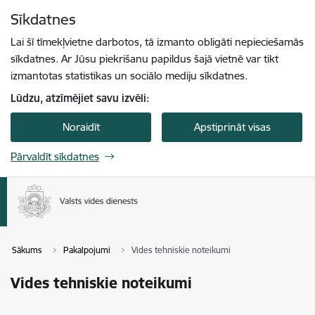
Pāriet uz lapas saturu
Sīkdatnes
Spied
lai meklētu
Enter
Lai šī tīmekļvietne darbotos, tā izmanto obligāti nepieciešamās
sīkdatnes. Ar Jūsu piekrišanu papildus šajā vietnē var tikt
izmantotas statistikas un sociālo mediju sīkdatnes.
Lūdzu, atzīmējiet savu izvēli:
Noraidīt
Apstiprināt visas
Pārvaldīt sīkdatnes
Sākums
Pakalpojumi
Vides tehniskie noteikumi
Vides tehniskie noteikumi