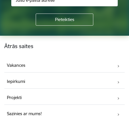
Kājene
Ātrās saites
Vakances
Iepirkumi
Projekti
Sazinies ar mums!