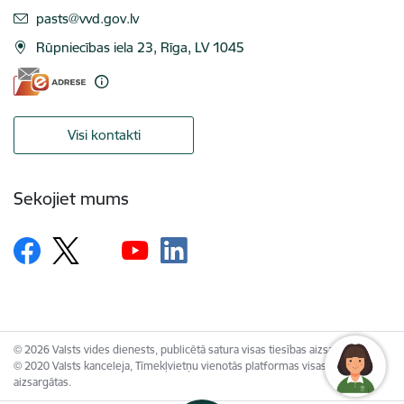
E-pasts:
pasts@vvd.gov.lv
Rūpniecības iela 23, Rīga, LV 1045
Visi kontakti
Sekojiet mums
© 2026 Valsts vides dienests, publicētā satura visas tiesības aizsargātas.
© 2020 Valsts kanceleja, Tīmekļvietņu vienotās platformas visas tiesības
aizsargātas.