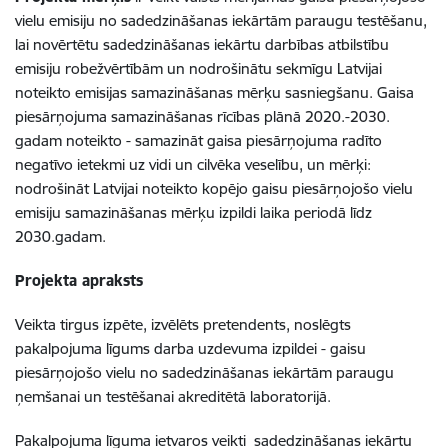
vielu emisiju no sadedzināšanas iekārtām paraugu testēšanu,
lai novērtētu sadedzināšanas iekārtu darbības atbilstību
emisiju robežvērtībām un nodrošinātu sekmīgu Latvijai
noteikto emisijas samazināšanas mērķu sasniegšanu. Gaisa
piesārņojuma samazināšanas rīcības plānā 2020.-2030.
gadam noteikto - samazināt gaisa piesārņojuma radīto
negatīvo ietekmi uz vidi un cilvēka veselību, un mērķi:
nodrošināt Latvijai noteikto kopējo gaisu piesārņojošo vielu
emisiju samazināšanas mērķu izpildi laika periodā līdz
2030.gadam.
Projekta apraksts
Veikta tirgus izpēte, izvēlēts pretendents, noslēgts
pakalpojuma līgums darba uzdevuma izpildei - gaisu
piesārņojošo vielu no sadedzināšanas iekārtām paraugu
ņemšanai un testēšanai akreditētā laboratorijā.
Pakalpojuma līguma ietvaros veikti sadedzināšanas iekārtu