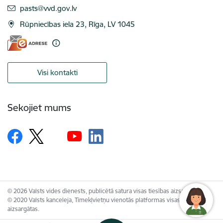
E-pasts:
pasts@vvd.gov.lv
Rūpniecības iela 23, Rīga, LV 1045
Visi kontakti
Sekojiet mums
© 2026 Valsts vides dienests, publicētā satura visas tiesības aizsargātas.
© 2020 Valsts kanceleja, Tīmekļvietņu vienotās platformas visas tiesības
aizsargātas.