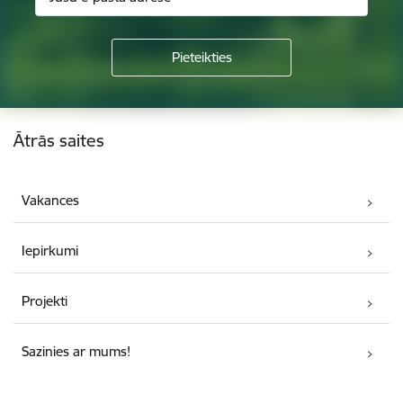
Kājene
Ātrās saites
Vakances
Iepirkumi
Projekti
Sazinies ar mums!