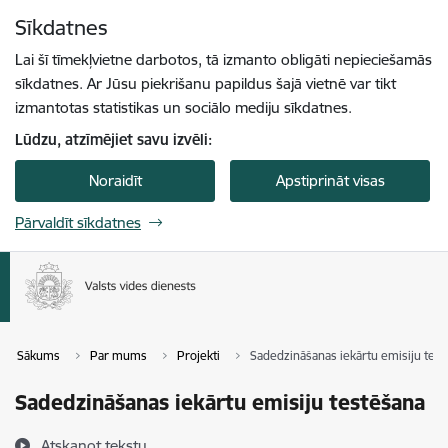
Pāriet uz lapas saturu
Sīkdatnes
Spied
lai meklētu
Enter
Lai šī tīmekļvietne darbotos, tā izmanto obligāti nepieciešamās
sīkdatnes. Ar Jūsu piekrišanu papildus šajā vietnē var tikt
izmantotas statistikas un sociālo mediju sīkdatnes.
Lūdzu, atzīmējiet savu izvēli:
Noraidīt
Apstiprināt visas
Pārvaldīt sīkdatnes
Sākums
Par mums
Projekti
Sadedzināšanas iekārtu emisiju tes
Sadedzināšanas iekārtu emisiju testēšana
Atskaņot tekstu