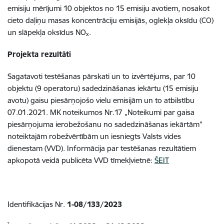
emisiju mērījumi 10 objektos no 15 emisiju avotiem, nosakot
cieto daļiņu masas koncentrāciju emisijās, oglekļa oksīdu (CO)
un slāpekļa oksīdus NO
.
x
Projekta rezultāti
Sagatavoti testēšanas pārskati un to izvērtējums, par 10
objektu (9 operatoru) sadedzināšanas iekārtu (15 emisiju
avotu) gaisu piesārņojošo vielu emisijām un to atbilstību
07.01.2021. MK noteikumos Nr.17 „Noteikumi par gaisa
piesārņojuma ierobežošanu no sadedzināšanas iekārtām”
noteiktajām robežvērtībām un iesniegts Valsts vides
dienestam (VVD). Informācija par testēšanas rezultātiem
apkopotā veidā publicēta VVD tīmekļvietnē:
ŠEIT
Identifikācijas Nr.
1-08/133/202
3