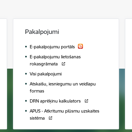
Pakalpojumi
E-pakalpojumu portāls
E-pakalpojumu lietošanas
rokasgrāmata
Visi pakalpojumi
Atskaišu, iesniegumu un veidlapu
formas
DRN aprēķinu kalkulators
APUS - Atkritumu plūsmu uzskaites
sistēma