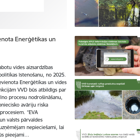
ienota Enerģētikas un
botu vides aizsardzības
olitikas īstenošanu, no 2025.
evienota Enerģētikas un vides
nkcijām VVD būs atbildīgs par
ilno procesu nodrošināšanu,
niecisko avāriju riska
m procesiem. “EVA
un valsts pārvaldes
s uzņēmējam nepieciešami, lai
būs pieejami…