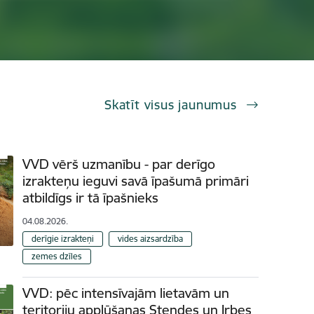
Skatīt visus jaunumus
VVD vērš uzmanību - par derīgo
izrakteņu ieguvi savā īpašumā primāri
atbildīgs ir tā īpašnieks
04.08.2026.
derīgie izrakteņi
vides aizsardzība
zemes dzīles
VVD: pēc intensīvajām lietavām un
teritoriju applūšanas Stendes un Irbes