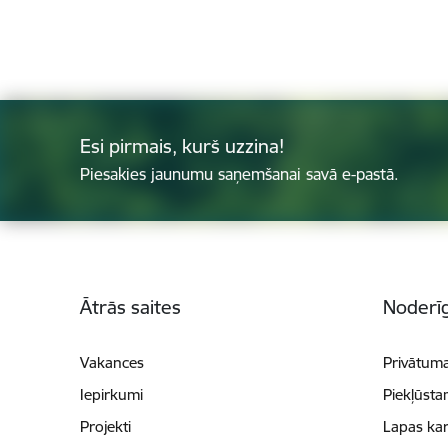
Esi pirmais, kurš uzzina!
Piesakies jaunumu saņemšanai savā e-pastā.
Kājene
Ātrās saites
Noderīg
Vakances
Privātuma
Iepirkumi
Piekļūsta
Projekti
Lapas kar