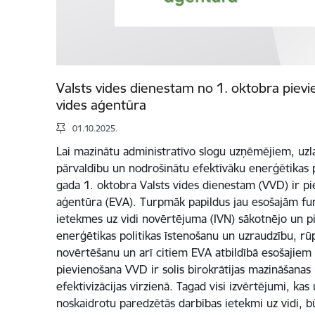
Valsts vides dienestam no 1. oktobra piev
vides aģentūra
01.10.2025.
Lai mazinātu administratīvo slogu uzņēmējiem, uzla
pārvaldību un nodrošinātu efektīvāku enerģētikas p
gada 1. oktobra Valsts vides dienestam (VVD) ir pi
aģentūra (EVA). Turpmāk papildus jau esošajām fu
ietekmes uz vidi novērtējuma (IVN) sākotnējo un p
enerģētikas politikas īstenošanu un uzraudzību, rūp
novērtēšanu un arī citiem EVA atbildībā esošajie
pievienošana VVD ir solis birokrātijas mazināšanas 
efektivizācijas virzienā. Tagad visi izvērtējumi, ka
noskaidrotu paredzētās darbības ietekmi uz vidi, 