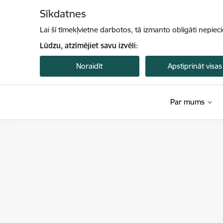
Pāriet uz lapas saturu
Sīkdatnes
Lai šī tīmekļvietne darbotos, tā izmanto obligāti nepiec
Lūdzu, atzīmējiet savu izvēli:
Noraidīt
Apstiprināt visas
Par mums
Valsts vides dienests