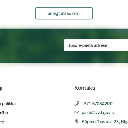
Sniegt atsauksmi
i
Kontakti
 politika
+371 67084200
E-pasts:
pasts@vvd.gov.lv
mība
Rūpniecības iela 23, Rī
te