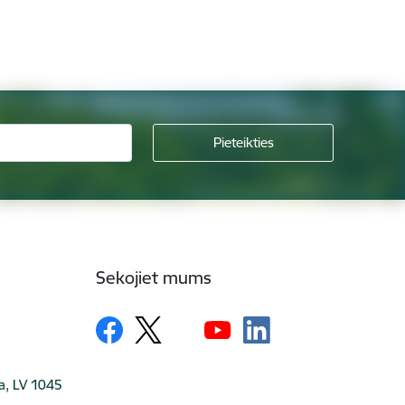
Sekojiet mums
ga, LV 1045