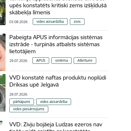
upēs konstatēts kritiski zems izšķīdušā
skābekļa līmenis
vides aizsardzība
zivis
03.08.2026.
Pabeigta APUS informācijas sistēmas
izstrāde - turpinās atbalsts sistēmas
lietotājiem
APUS
sistēma
Atkritumi
29.07.2026.
VVD konstatē naftas produktu noplūdi
Driksas upē Jelgavā
28.07.2026.
pārkāpumi
vides aizsardzība
vides piesārņojums
VVD: Zivju bojāeja Ludzas ezeros nav