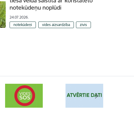
tiešā veidā saistīta ar konstatēto
notekūdeņu noplūdi
24.07.2026.
notekūdeņi
vides aizsardzība
zivis