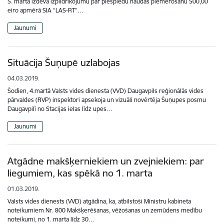
5. martā izdeva izpildrīkojumu par piespiedu naudas piemērošanu 500,00
eiro apmērā SIA “LAS-RT”…
Jaunumi
Situācija Šuņupē uzlabojas
04.03.2019.
Šodien, 4.martā Valsts vides dienesta (VVD) Daugavpils reģionālās vides
pārvaldes (RVP) inspektori apsekoja un vizuāli novērtēja Šuņupes posmu
Daugavpilī no Stacijas ielas līdz upes…
Jaunumi
Atgādne makšķerniekiem un zvejniekiem: par
liegumiem, kas spēkā no 1. marta
01.03.2019.
Valsts vides dienests (VVD) atgādina, ka, atbilstoši Ministru kabineta
noteikumiem Nr. 800 Makšķerēšanas, vēžošanas un zemūdens medību
noteikumi, no 1. marta līdz 30…