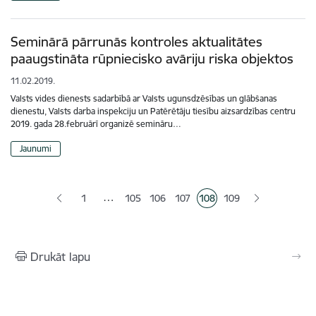
Seminārā pārrunās kontroles aktualitātes
paaugstināta rūpniecisko avāriju riska objektos
11.02.2019.
Valsts vides dienests sadarbībā ar Valsts ugunsdzēsības un glābšanas
dienestu, Valsts darba inspekciju un Patērētāju tiesību aizsardzības centru
2019. gada 28.februārī organizē semināru…
Jaunumi
Lapošana
…
1
105
106
107
108
109
Lapa
Lapa
Lapa
Pašreizējā lapa
Lapa
Drukāt lapu