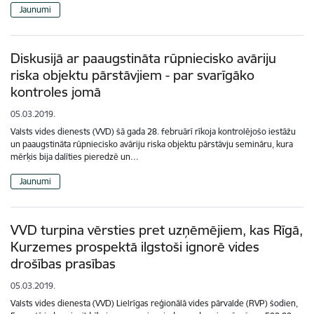
Jaunumi
Diskusijā ar paaugstināta rūpniecisko avāriju
riska objektu pārstāvjiem - par svarīgāko
kontroles jomā
05.03.2019.
Valsts vides dienests (VVD) šā gada 28. februārī rīkoja kontrolējošo iestāžu
un paaugstināta rūpniecisko avāriju riska objektu pārstāvju semināru, kura
mērķis bija dalīties pieredzē un…
Jaunumi
VVD turpina vērsties pret uzņēmējiem, kas Rīgā,
Kurzemes prospektā ilgstoši ignorē vides
drošības prasības
05.03.2019.
Valsts vides dienesta (VVD) Lielrīgas reģionālā vides pārvalde (RVP) šodien,