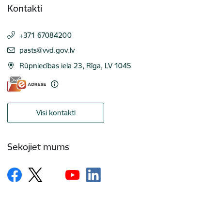
Kontakti
+371 67084200
E-pasts:
pasts@vvd.gov.lv
Rūpniecības iela 23, Rīga, LV 1045
Visi kontakti
Sekojiet mums