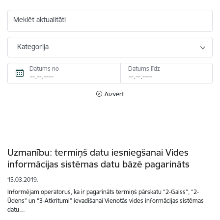
Meklēt aktualitāti
Kategorija
Datums no
Datums līdz
Aizvērt
Uzmanību: termiņš datu iesniegšanai Vides
informācijas sistēmas datu bāzē pagarināts
15.03.2019.
Informējam operatorus, ka ir pagarināts termiņš pārskatu “2-Gaiss”, “2-
Ūdens” un “3-Atkritumi” ievadīšanai Vienotās vides informācijas sistēmas
datu…