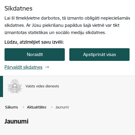
Pāriet uz lapas saturu
Sīkdatnes
Spied
lai meklētu
Enter
Lai šī tīmekļvietne darbotos, tā izmanto obligāti nepieciešamās
sīkdatnes. Ar Jūsu piekrišanu papildus šajā vietnē var tikt
izmantotas statistikas un sociālo mediju sīkdatnes.
Lūdzu, atzīmējiet savu izvēli:
Noraidīt
Apstiprināt visas
Pārvaldīt sīkdatnes
Sākums
Aktualitātes
Jaunumi
Jaunumi