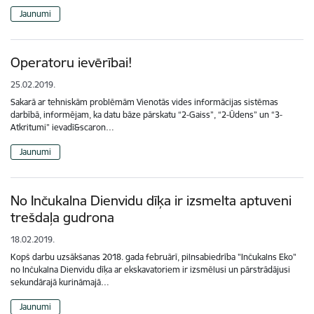
Jaunumi
Operatoru ievērībai!
25.02.2019.
Sakarā ar tehniskām problēmām Vienotās vides informācijas sistēmas
darbībā, informējam, ka datu bāze pārskatu “2-Gaiss”, “2-Ūdens” un “3-
Atkritumi” ievadī&scaron…
Jaunumi
No Inčukalna Dienvidu dīķa ir izsmelta aptuveni
trešdaļa gudrona
18.02.2019.
Kopš darbu uzsākšanas 2018. gada februārī, pilnsabiedrība "Inčukalns Eko"
no Inčukalna Dienvidu dīķa ar ekskavatoriem ir izsmēlusi un pārstrādājusi
sekundārajā kurināmajā…
Jaunumi