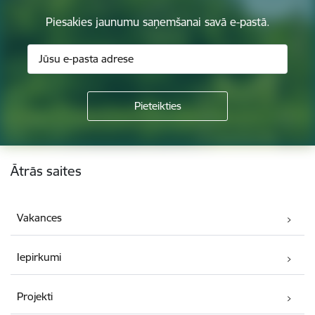
Piesakies jaunumu saņemšanai savā e-pastā.
Kājene
Ātrās saites
Vakances
Iepirkumi
Projekti