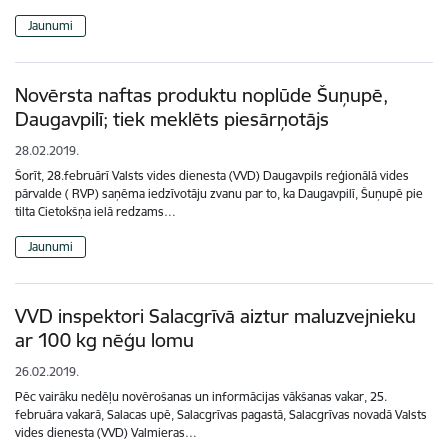
Jaunumi
Novērsta naftas produktu noplūde Šuņupē,
Daugavpilī; tiek meklēts piesārņotājs
28.02.2019.
Šorīt, 28.februārī Valsts vides dienesta (VVD) Daugavpils reģionālā vides
pārvalde ( RVP) saņēma iedzīvotāju zvanu par to, ka Daugavpilī, Šuņupē pie
tilta Cietokšņa ielā redzams…
Jaunumi
VVD inspektori Salacgrīvā aiztur maluzvejnieku
ar 100 kg nēģu lomu
26.02.2019.
Pēc vairāku nedēļu novērošanas un informācijas vākšanas vakar, 25.
februāra vakarā, Salacas upē, Salacgrīvas pagastā, Salacgrīvas novadā Valsts
vides dienesta (VVD) Valmieras…