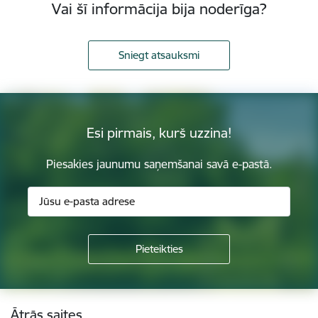
Vai šī informācija bija noderīga?
Sniegt atsauksmi
Esi pirmais, kurš uzzina!
Piesakies jaunumu saņemšanai savā e-pastā.
Kājene
Ātrās saites