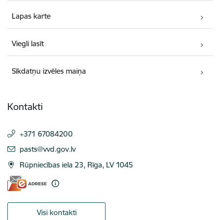
Lapas karte
Viegli lasīt
Sīkdatņu izvēles maiņa
Kontakti
+371 67084200
E-pasts:
pasts@vvd.gov.lv
Rūpniecības iela 23, Rīga, LV 1045
Visi kontakti