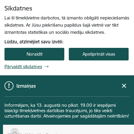
Pāriet uz lapas saturu
Sīkdatnes
Spied
lai meklētu
Enter
Lai šī tīmekļvietne darbotos, tā izmanto obligāti nepieciešamās
sīkdatnes. Ar Jūsu piekrišanu papildus šajā vietnē var tikt
izmantotas statistikas un sociālo mediju sīkdatnes.
Lūdzu, atzīmējiet savu izvēli:
Noraidīt
Apstiprināt visas
Pārvaldīt sīkdatnes
Izmaiņas
Informējam, ka 13. augustā no plkst. 19.00 ir iespējami
īslaicīgi tīmekļvietnes darbības traucējumi, jo tiks veikti
uzturēšanas darbi. Atvainojamies par sagādātajām neērtībām!