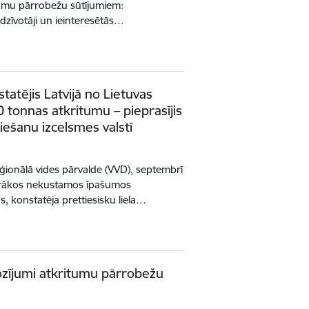
tumu pārrobežu sūtījumiem:
zīvotāji un ieinteresētās…
tatējis Latvijā no Lietuvas
 tonnas atkritumu – pieprasījis
riešanu izcelsmes valstī
eģionālā vides pārvalde (VVD), septembrī
airākos nekustamos īpašumos
 konstatēja prettiesisku liela…
ozījumi atkritumu pārrobežu