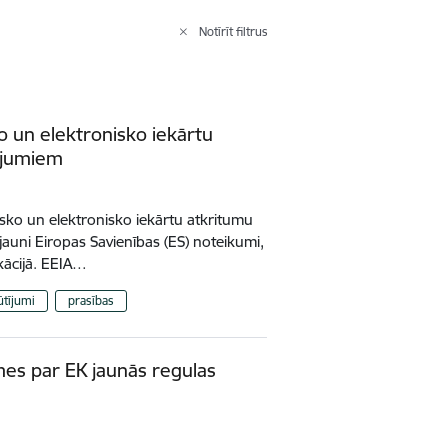
Notīrīt filtrus
o un elektronisko iekārtu
ījumiem
isko un elektronisko iekārtu atkritumu
 jauni Eiropas Savienības (ES) noteikumi,
kācijā. EEIA…
ūtījumi
prasības
mes par EK jaunās regulas