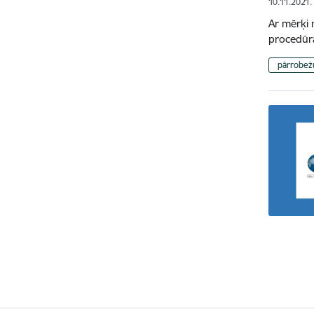
10.11.2021.
Ar mērķi 
procedūr
pārrobežu