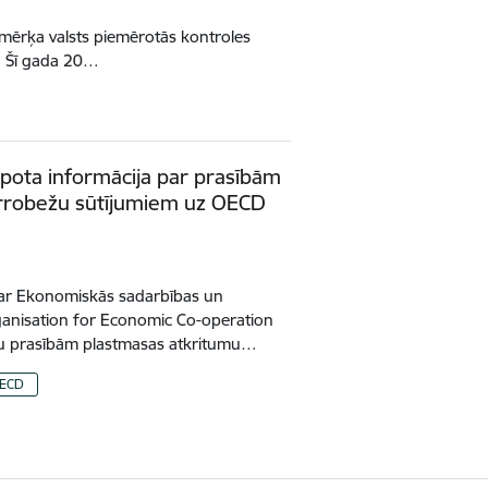
amērķa valsts piemērotās kontroles
. Šī gada 20…
opota informācija par prasībām
rrobežu sūtījumiem uz OECD
 ar Ekonomiskās sadarbības un
Organisation for Economic Co-operation
u prasībām plastmasas atkritumu…
ECD