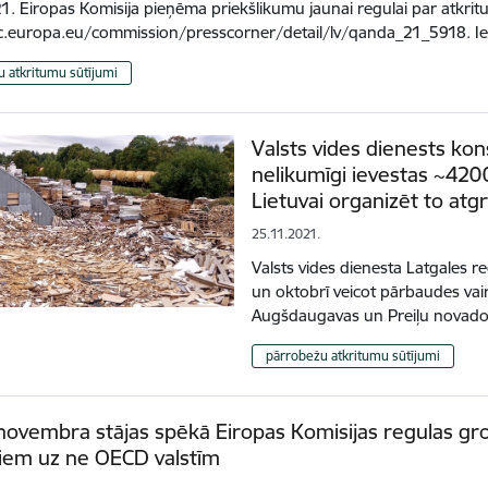
1. Eiropas Komisija pieņēma priekšlikumu jaunai regulai par atkri
c.europa.eu/commission/presscorner/detail/lv/qanda_21_5918. Ied
 atkritumu sūtījumi
Valsts vides dienests kons
nelikumīgi ievestas ~4200
Lietuvai organizēt to atg
25.11.2021.
Valsts vides dienesta Latgales r
un oktobrī veicot pārbaudes v
Augšdaugavas un Preiļu novados,
pārrobežu atkritumu sūtījumi
novembra stājas spēkā Eiropas Komisijas regulas gr
iem uz ne OECD valstīm