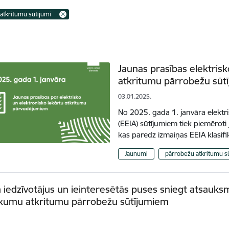
atkritumu sūtījumi
Jaunas prasības elektrisk
atkritumu pārrobežu sūt
03.01.2025.
No 2025. gada 1. janvāra elektr
(EEIA) sūtījumiem tiek piemēroti
kas paredz izmaiņas EEIA klasifi
Jaunumi
pārrobežu atkritumu s
 iedzīvotājus un ieinteresētās puses sniegt atsauks
ikumu atkritumu pārrobežu sūtījumiem