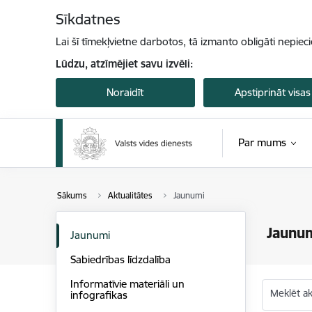
Pāriet uz lapas saturu
Sīkdatnes
Lai šī tīmekļvietne darbotos, tā izmanto obligāti nepiec
Lūdzu, atzīmējiet savu izvēli:
Noraidīt
Apstiprināt visas
Par mums
Sākums
Aktualitātes
Jaunumi
Jaunu
Jaunumi
Sabiedrības līdzdalība
Informatīvie materiāli un
Meklēt akt
infografikas