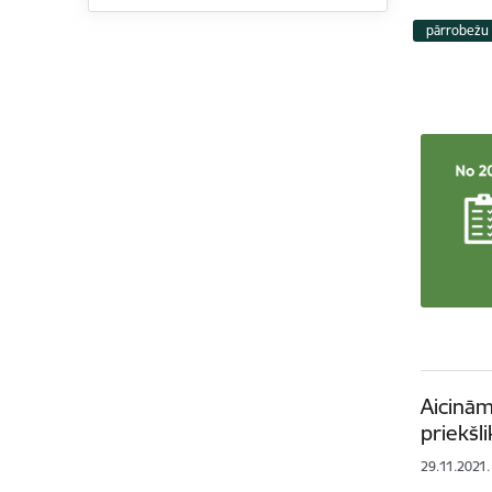
pārrobežu 
Aicinām
priekšl
29.11.2021.