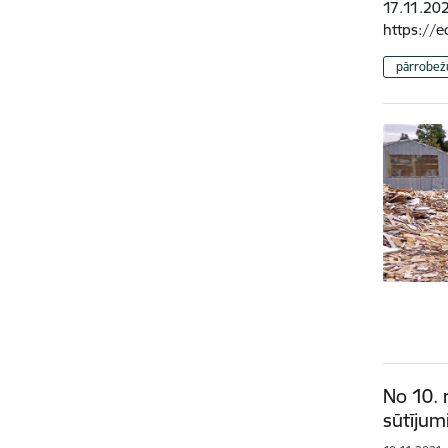
17.11.202
https://e
pārrobežu
No 10. 
sūtījum