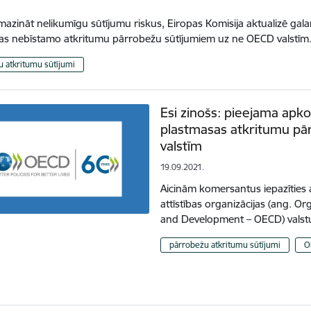
mazināt nelikumīgu sūtījumu riskus, Eiropas Komisija aktualizē gal
as nebīstamo atkritumu pārrobežu sūtījumiem uz ne OECD valstīm
 atkritumu sūtījumi
Esi zinošs: pieejama apk
plastmasas atkritumu pā
valstīm
19.09.2021.
Aicinām komersantus iepazīties
attīstības organizācijas (ang. 
and Development – OECD) valst
pārrobežu atkritumu sūtījumi
O