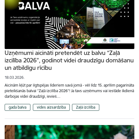
Uzņēmumi aicināti pretendēt uz balvu “Zaļā
izcilība 2026”, godinot videi draudzīgu domāšanu
un atbildīgu rīcību
18.03.2026.
Aicinām kļūt par ilgtspējas līderiem savā jomā - vēl līdz 15. aprīlim pagarināta
pieteikšanās balvai “Zaļā izcilība 2026”! Ja tavs uzņēmums vai iestāde ikdienā
darbojas videi draudzīgi, ievieš…
gada balva
vides aizsardzība
Zaļā izcilība