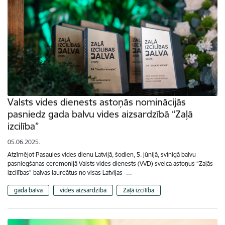
Valsts vides dienests astoņās nominācijās
pasniedz gada balvu vides aizsardzībā “Zaļā
izcilība”
05.06.2025.
Atzīmējot Pasaules vides dienu Latvijā, šodien, 5. jūnijā, svinīgā balvu
pasniegšanas ceremonijā Valsts vides dienests (VVD) sveica astoņus “Zaļās
izcilības” balvas laureātus no visas Latvijas -…
gada balva
vides aizsardzība
Zaļā izcilība