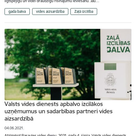
ilgtspējīgu un videi draudzīgu risinājumu ieviešanu. Jau…
gada balva
vides aizsardzība
Zaļā izcilība
Valsts vides dienests apbalvo izcilākos
uzņēmumus un sadarbības partneri vides
aizsardzībā
04.06.2021.
Atzīmējot Pasaules vides dienu, 2021. gada 4. jūnija, Valsts vides dienests