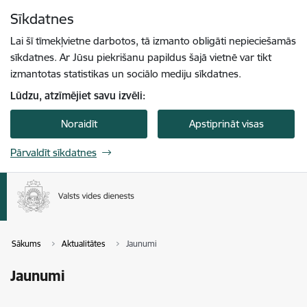
Pāriet uz lapas saturu
Sīkdatnes
Spied
lai meklētu
Enter
Lai šī tīmekļvietne darbotos, tā izmanto obligāti nepieciešamās
sīkdatnes. Ar Jūsu piekrišanu papildus šajā vietnē var tikt
izmantotas statistikas un sociālo mediju sīkdatnes.
Lūdzu, atzīmējiet savu izvēli:
Noraidīt
Apstiprināt visas
Pārvaldīt sīkdatnes
Sākums
Aktualitātes
Jaunumi
Jaunumi