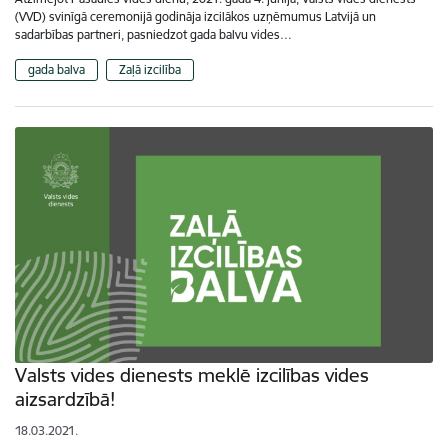
(VVD) svinīgā ceremonijā godināja izcilākos uzņēmumus Latvijā un
sadarbības partneri, pasniedzot gada balvu vides…
gada balva
Zaļā izcilība
Valsts vides dienests meklē izcilības vides
aizsardzībā!
18.03.2021.