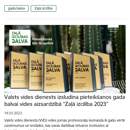
gada balva
Zaļā izcilība
Valsts vides dienests izsludina pieteikšanos gada
balvai vides aizsardzībā “Zaļā izcilība 2023”
14.03.2023.
Valsts vides dienesta (VVD) vides jomas profesionāļu komanda ik gadu vērtē
uzņēmumus un iestādes, kas savas darbības ietvaros izcēlušies ar