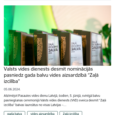
Valsts vides dienests desmit nominācijās
pasniedz gada balvu vides aizsardzībā “Zaļā
izcilība”
05.06.2024.
Atzīmējot Pasaules vides dienu Latvijā, šodien, 5. jūnijā, svinīgā balvu
pasniegšanas ceremonijā Valsts vides dienests (VVD) sveica desmit “Zaļā
izcilība” balvas laureātus no visas Latvijas –…
gada balva
vides aizsardzība
Zaļā izcilība