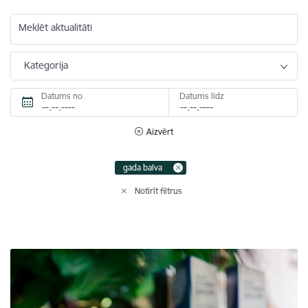
Meklēt aktualitāti
Kategorija
Datums no
Datums līdz
Aizvērt
gada balva
Notīrīt filtrus