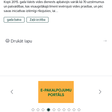
Kopš 2015. gada Valsts vides dienests apbalvojis vairāk kā 70 uzņēmumus
un pašvaldības, kas visaugstākajā līmenī ievērojuši vides prasības, un pēc
savas iniciatīvas izlēmīgi rīkojušies, lai…
gada balva
Zaļā izcilība
Drukāt lapu