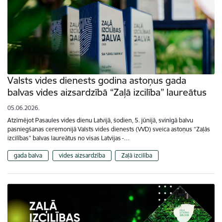
Valsts vides dienests godina astoņus gada
balvas vides aizsardzībā “Zaļā izcilība” laureātus
05.06.2026.
Atzīmējot Pasaules vides dienu Latvijā, šodien, 5. jūnijā, svinīgā balvu
pasniegšanas ceremonijā Valsts vides dienests (VVD) sveica astoņus “Zaļās
izcilības” balvas laureātus no visas Latvijas -…
gada balva
vides aizsardzība
Zaļā izcilība