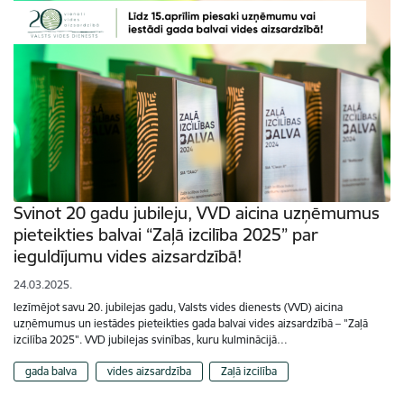
Svinot 20 gadu jubileju, VVD aicina uzņēmumus
pieteikties balvai “Zaļā izcilība 2025” par
ieguldījumu vides aizsardzībā!
24.03.2025.
Iezīmējot savu 20. jubilejas gadu, Valsts vides dienests (VVD) aicina
uzņēmumus un iestādes pieteikties gada balvai vides aizsardzībā – "Zaļā
izcilība 2025". VVD jubilejas svinības, kuru kulminācijā…
gada balva
vides aizsardzība
Zaļā izcilība