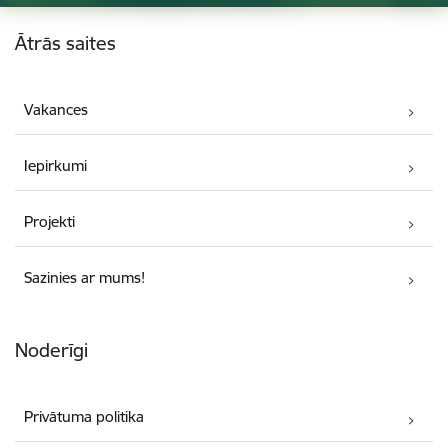
Kājene
Ātrās saites
Vakances
Iepirkumi
Projekti
Sazinies ar mums!
Noderīgi
Privātuma politika