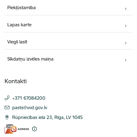
Piekļūstamība
Lapas karte
Viegli lasīt
Sīkdatņu izvēles maiņa
Kontakti
+371 67084200
E-pasts:
pasts@vvd.gov.lv
Rūpniecības iela 23, Rīga, LV 1045