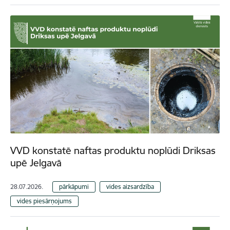
VVD konstatē naftas produktu noplūdi Driksas
upē Jelgavā
28.07.2026.
pārkāpumi
vides aizsardzība
vides piesārņojums