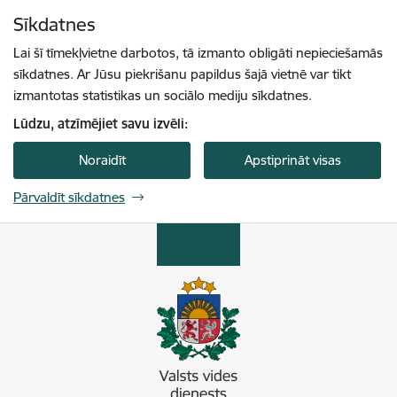
Pāriet uz lapas saturu
Sīkdatnes
Spied
lai meklētu
Enter
Lai šī tīmekļvietne darbotos, tā izmanto obligāti nepieciešamās
sīkdatnes. Ar Jūsu piekrišanu papildus šajā vietnē var tikt
izmantotas statistikas un sociālo mediju sīkdatnes.
Lūdzu, atzīmējiet savu izvēli:
Noraidīt
Apstiprināt visas
Pārvaldīt sīkdatnes
Valsts vides dienests