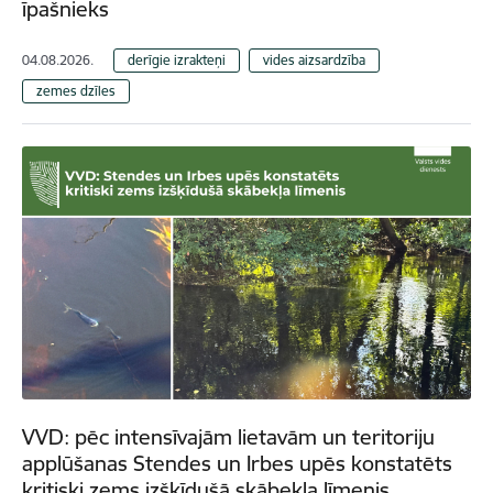
īpašnieks
04.08.2026.
derīgie izrakteņi
vides aizsardzība
zemes dzīles
VVD: pēc intensīvajām lietavām un teritoriju
applūšanas Stendes un Irbes upēs konstatēts
kritiski zems izšķīdušā skābekļa līmenis