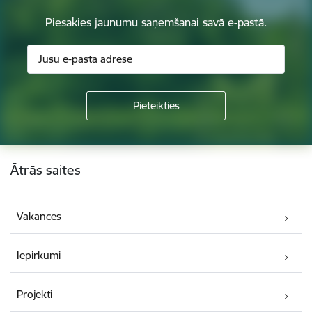
Piesakies jaunumu saņemšanai savā e-pastā.
Kājene
Ātrās saites
Vakances
Iepirkumi
Projekti