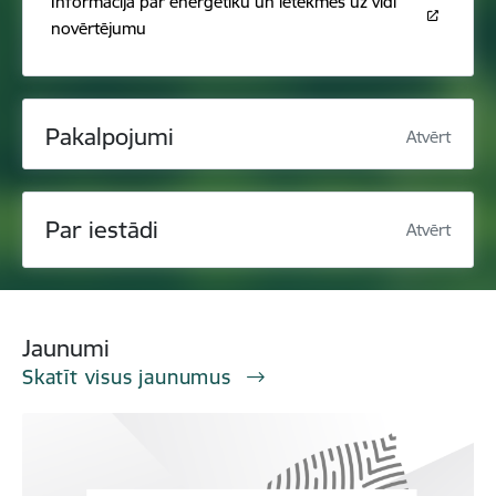
Informācija par enerģētiku un ietekmes uz vidi
novērtējumu
Pakalpojumi
Atvērt
Par iestādi
Atvērt
Jaunumi
Skatīt visus jaunumus