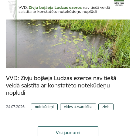
VVD: Zivju bojāeja Ludzas ezeros nav tiešā
veidā saistīta ar konstatēto notekūdeņu
noplūdi
24.07.2026.
notekūdeņi
vides aizsardzība
zivis
Visi jaunumi