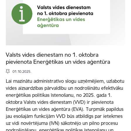
Valsts vides dienestam no 1. oktobra
pievienota Enerģētikas un vides aģentūra
01.10.2025.
Lai mazinātu administratīvo slogu uzņēmējiem, uzlabotu
vides aizsardzības pārvaldību un nodrošinātu efektīvāku
enerģētikas politikas īstenošanu, no 2025. gada 1.
oktobra Valsts vides dienestam (VVD) ir pievienota
Enerģētikas un vides aģentūra (EVA). Turpmāk papildus
jau esošajām funkcijām VVD būs atbildīgs par ietekmes
uz vidi novērtējuma (IVN) sākotnējo un pilno procesu
nodrošināšanu, enerģētikas politikas īstenošanu un