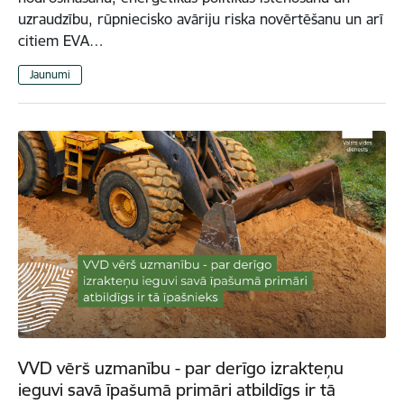
uzraudzību, rūpniecisko avāriju riska novērtēšanu un arī
citiem EVA…
Jaunumi
VVD vērš uzmanību - par derīgo izrakteņu
ieguvi savā īpašumā primāri atbildīgs ir tā