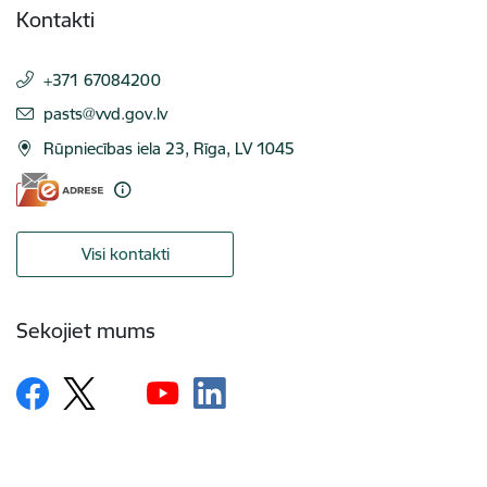
Kontakti
+371 67084200
E-pasts:
pasts@vvd.gov.lv
Rūpniecības iela 23, Rīga, LV 1045
Visi kontakti
Sekojiet mums