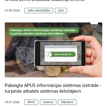
03.08.2026.
vides aizsardzība
zivis
Pabeigta APUS informācijas sistēmas izstrāde -
turpinās atbalsts sistēmas lietotājiem
29.07.2026.
APUS
sistēma
Atkritumi