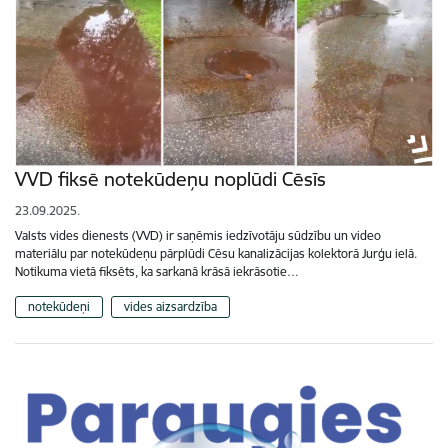
VVD fiksē notekūdeņu noplūdi Cēsīs
23.09.2025.
Valsts vides dienests (VVD) ir saņēmis iedzīvotāju sūdzību un video
materiālu par notekūdeņu pārplūdi Cēsu kanalizācijas kolektorā Jurģu ielā.
Notikuma vietā fiksēts, ka sarkanā krāsā iekrāsotie…
notekūdeņi
vides aizsardzība