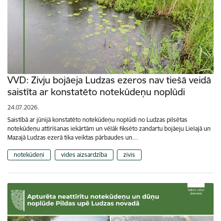
VVD: Zivju bojāeja Ludzas ezeros nav tiešā veidā
saistīta ar konstatēto notekūdeņu noplūdi
24.07.2026.
Saistībā ar jūnijā konstatēto notekūdeņu noplūdi no Ludzas pilsētas
notekūdeņu attīrīšanas iekārtām un vēlāk fiksēto zandartu bojāeju Lielajā un
Mazajā Ludzas ezerā tika veiktas pārbaudes un…
notekūdeņi
vides aizsardzība
zivis