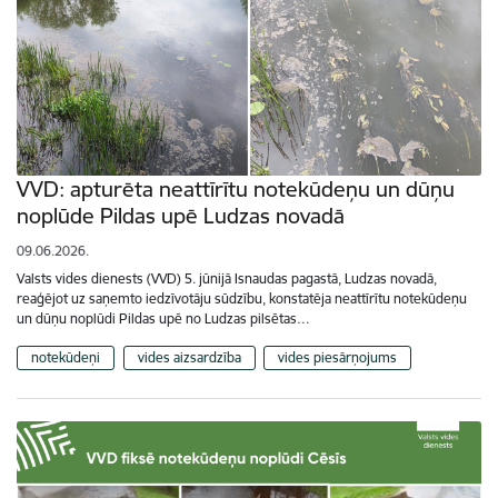
VVD: apturēta neattīrītu notekūdeņu un dūņu
noplūde Pildas upē Ludzas novadā
09.06.2026.
Valsts vides dienests (VVD) 5. jūnijā Isnaudas pagastā, Ludzas novadā,
reaģējot uz saņemto iedzīvotāju sūdzību, konstatēja neattīrītu notekūdeņu
un dūņu noplūdi Pildas upē no Ludzas pilsētas…
notekūdeņi
vides aizsardzība
vides piesārņojums