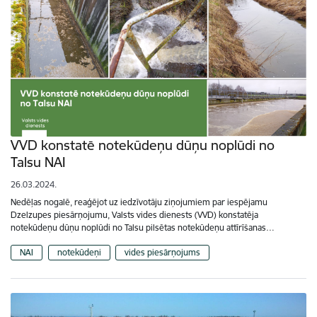
VVD konstatē notekūdeņu dūņu noplūdi no
Talsu NAI
26.03.2024.
Nedēļas nogalē, reaģējot uz iedzīvotāju ziņojumiem par iespējamu
Dzelzupes piesārņojumu, Valsts vides dienests (VVD) konstatēja
notekūdeņu dūņu noplūdi no Talsu pilsētas notekūdeņu attīrīšanas…
NAI
notekūdeņi
vides piesārņojums