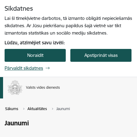
Pāriet uz lapas saturu
Sīkdatnes
Spied
lai meklētu
Enter
Lai šī tīmekļvietne darbotos, tā izmanto obligāti nepieciešamās
sīkdatnes. Ar Jūsu piekrišanu papildus šajā vietnē var tikt
izmantotas statistikas un sociālo mediju sīkdatnes.
Lūdzu, atzīmējiet savu izvēli:
Noraidīt
Apstiprināt visas
Pārvaldīt sīkdatnes
Sākums
Aktualitātes
Jaunumi
Jaunumi