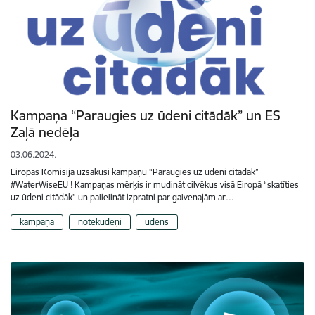
Kampaņa “Paraugies uz ūdeni citādāk” un ES
Zaļā nedēļa
03.06.2024.
Eiropas Komisija uzsākusi kampaņu “Paraugies uz ūdeni citādāk”
#WaterWiseEU ! Kampaņas mērķis ir mudināt cilvēkus visā Eiropā “skatīties
uz ūdeni citādāk” un palielināt izpratni par galvenajām ar…
kampaņa
notekūdeņi
ūdens