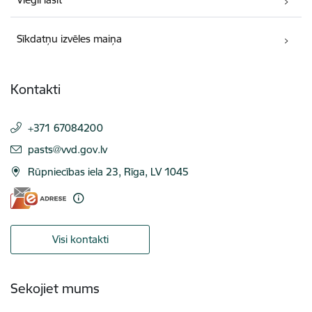
Sīkdatņu izvēles maiņa
Kontakti
+371 67084200
E-pasts:
pasts@vvd.gov.lv
Rūpniecības iela 23, Rīga, LV 1045
Visi kontakti
Sekojiet mums