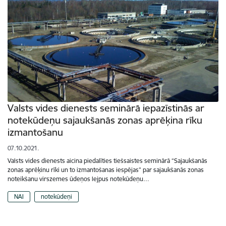
Valsts vides dienests seminārā iepazīstinās ar
notekūdeņu sajaukšanās zonas aprēķina rīku
izmantošanu
07.10.2021.
Valsts vides dienests aicina piedalīties tiešsaistes seminārā “Sajaukšanās
zonas aprēķinu rīki un to izmantošanas iespējas” par sajaukšanās zonas
noteikšanu virszemes ūdeņos lejpus notekūdeņu…
NAI
notekūdeņi