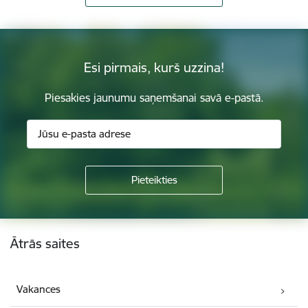
Esi pirmais, kurš uzzina!
Piesakies jaunumu saņemšanai savā e-pastā.
Kājene
Ātrās saites
Vakances