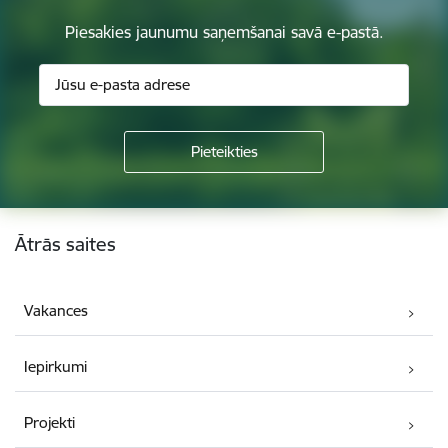
Piesakies jaunumu saņemšanai savā e-pastā.
Kājene
Ātrās saites
Vakances
Iepirkumi
Projekti