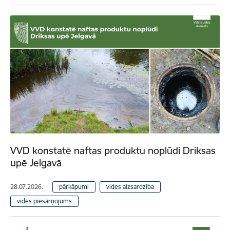
VVD konstatē naftas produktu noplūdi Driksas
upē Jelgavā
28.07.2026.
pārkāpumi
vides aizsardzība
vides piesārņojums