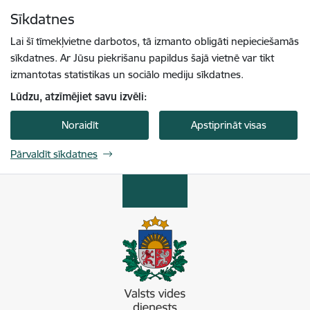
Pāriet uz lapas saturu
Sīkdatnes
Spied
lai meklētu
Enter
Lai šī tīmekļvietne darbotos, tā izmanto obligāti nepieciešamās
sīkdatnes. Ar Jūsu piekrišanu papildus šajā vietnē var tikt
izmantotas statistikas un sociālo mediju sīkdatnes.
Lūdzu, atzīmējiet savu izvēli:
Noraidīt
Apstiprināt visas
Pārvaldīt sīkdatnes
Valsts vides dienests