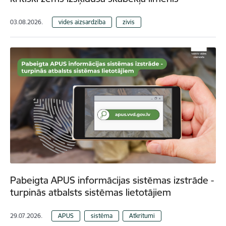
03.08.2026.
vides aizsardzība
zivis
Pabeigta APUS informācijas sistēmas izstrāde -
turpinās atbalsts sistēmas lietotājiem
29.07.2026.
APUS
sistēma
Atkritumi