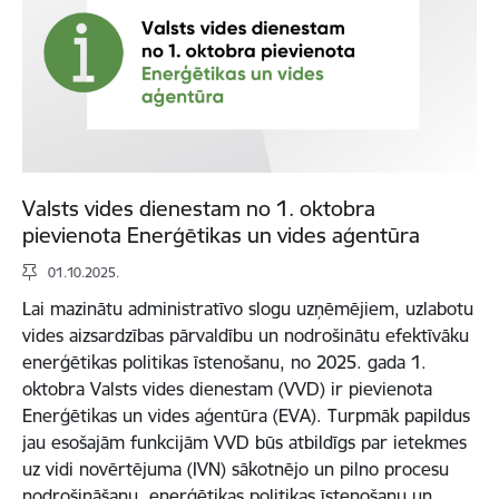
Valsts vides dienestam no 1. oktobra
pievienota Enerģētikas un vides aģentūra
01.10.2025.
Lai mazinātu administratīvo slogu uzņēmējiem, uzlabotu
vides aizsardzības pārvaldību un nodrošinātu efektīvāku
enerģētikas politikas īstenošanu, no 2025. gada 1.
oktobra Valsts vides dienestam (VVD) ir pievienota
Enerģētikas un vides aģentūra (EVA). Turpmāk papildus
jau esošajām funkcijām VVD būs atbildīgs par ietekmes
uz vidi novērtējuma (IVN) sākotnējo un pilno procesu
nodrošināšanu, enerģētikas politikas īstenošanu un