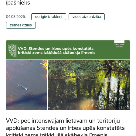
īpašnieks
04.08.2026.
derīgie izrakteņi
vides aizsardzība
zemes dzīles
VVD: pēc intensīvajām lietavām un teritoriju
applūšanas Stendes un Irbes upēs konstatēts
kritiski zems izšķīdušā skābekļa līmenis