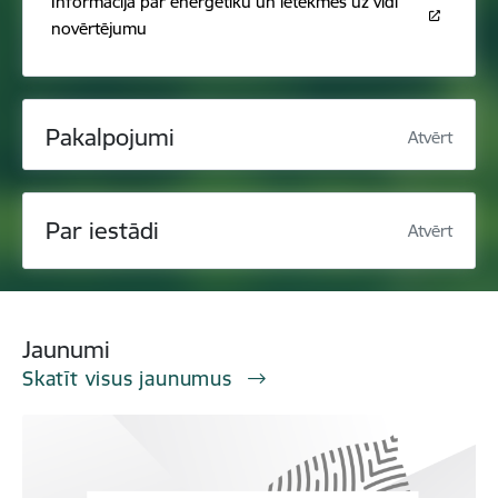
Informācija par enerģētiku un ietekmes uz vidi
novērtējumu
Pakalpojumi
Atvērt
Par iestādi
Atvērt
Jaunumi
Skatīt visus jaunumus