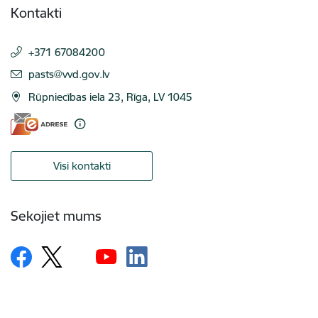
Kontakti
+371 67084200
E-pasts:
pasts@vvd.gov.lv
Rūpniecības iela 23, Rīga, LV 1045
Visi kontakti
Sekojiet mums