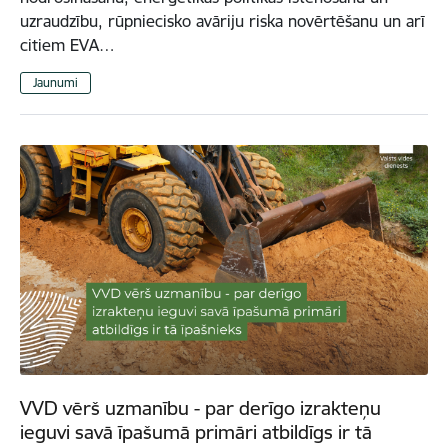
uzraudzību, rūpniecisko avāriju riska novērtēšanu un arī
citiem EVA…
Jaunumi
VVD vērš uzmanību - par derīgo izrakteņu
ieguvi savā īpašumā primāri atbildīgs ir tā