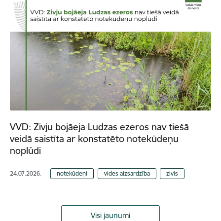
VVD: Zivju bojāeja Ludzas ezeros nav tiešā
veidā saistīta ar konstatēto notekūdeņu
noplūdi
24.07.2026.
notekūdeņi
vides aizsardzība
zivis
Visi jaunumi