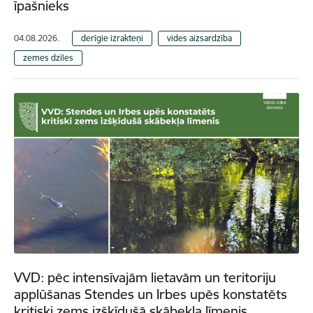
īpašnieks
04.08.2026.
derīgie izrakteņi
vides aizsardzība
zemes dzīles
VVD: pēc intensīvajām lietavām un teritoriju
applūšanas Stendes un Irbes upēs konstatēts
kritiski zems izšķīdušā skābekļa līmenis