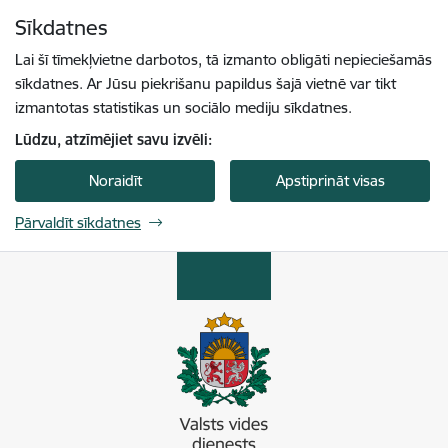
Pāriet uz lapas saturu
Sīkdatnes
Spied
lai meklētu
Enter
Lai šī tīmekļvietne darbotos, tā izmanto obligāti nepieciešamās
sīkdatnes. Ar Jūsu piekrišanu papildus šajā vietnē var tikt
izmantotas statistikas un sociālo mediju sīkdatnes.
Lūdzu, atzīmējiet savu izvēli:
Noraidīt
Apstiprināt visas
Pārvaldīt sīkdatnes
Valsts vides dienests