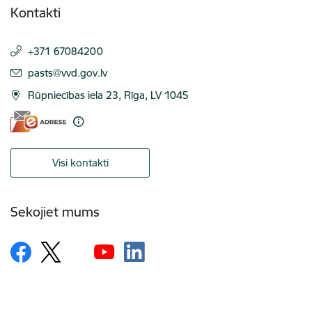
Kontakti
+371 67084200
E-pasts:
pasts@vvd.gov.lv
Rūpniecības iela 23, Rīga, LV 1045
Visi kontakti
Sekojiet mums