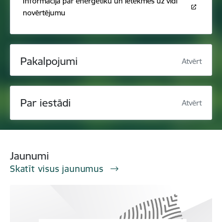
Informācija par enerģētiku un ietekmes uz vidi
novērtējumu
Pakalpojumi
Atvērt
Par iestādi
Atvērt
Jaunumi
Skatīt visus jaunumus