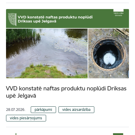
VVD konstatē naftas produktu noplūdi Driksas
upē Jelgavā
28.07.2026.
pārkāpumi
vides aizsardzība
vides piesārņojums