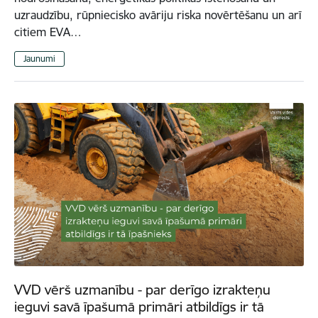
uzraudzību, rūpniecisko avāriju riska novērtēšanu un arī
citiem EVA…
Jaunumi
VVD vērš uzmanību - par derīgo izrakteņu
ieguvi savā īpašumā primāri atbildīgs ir tā