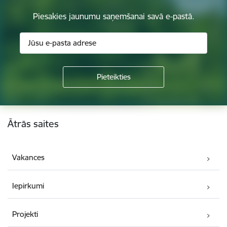
Piesakies jaunumu saņemšanai savā e-pastā.
Kājene
Ātrās saites
Vakances
Iepirkumi
Projekti