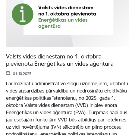
Valsts vides dienestam no 1. oktobra
pievienota Enerģētikas un vides aģentūra
01.10.2025.
Lai mazinātu administratīvo slogu uzņēmējiem, uzlabotu
vides aizsardzības pārvaldību un nodrošinātu efektīvāku
enerģētikas politikas īstenošanu, no 2025. gada 1.
oktobra Valsts vides dienestam (VVD) ir pievienota
Enerģētikas un vides aģentūra (EVA). Turpmāk papildus
jau esošajām funkcijām VVD būs atbildīgs par ietekmes
uz vidi novērtējuma (IVN) sākotnējo un pilno procesu
nodrošināšanu, enerģētikas politikas īstenošanu un