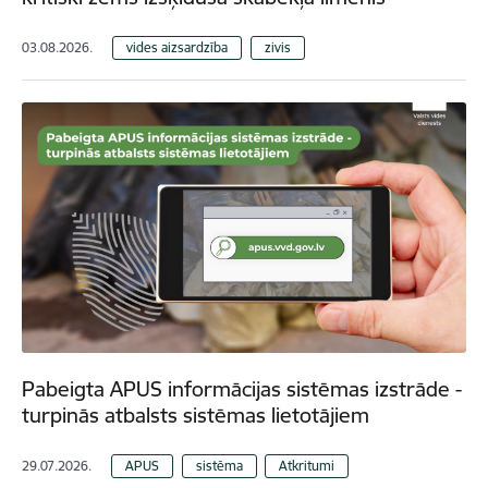
03.08.2026.
vides aizsardzība
zivis
Pabeigta APUS informācijas sistēmas izstrāde -
turpinās atbalsts sistēmas lietotājiem
29.07.2026.
APUS
sistēma
Atkritumi