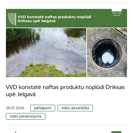
VVD konstatē naftas produktu noplūdi Driksas
upē Jelgavā
28.07.2026.
pārkāpumi
vides aizsardzība
vides piesārņojums