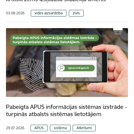
03.08.2026.
vides aizsardzība
zivis
Pabeigta APUS informācijas sistēmas izstrāde -
turpinās atbalsts sistēmas lietotājiem
29.07.2026.
APUS
sistēma
Atkritumi