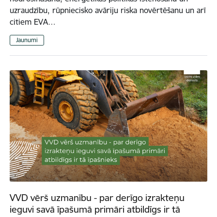
uzraudzību, rūpniecisko avāriju riska novērtēšanu un arī
citiem EVA…
Jaunumi
VVD vērš uzmanību - par derīgo izrakteņu
ieguvi savā īpašumā primāri atbildīgs ir tā