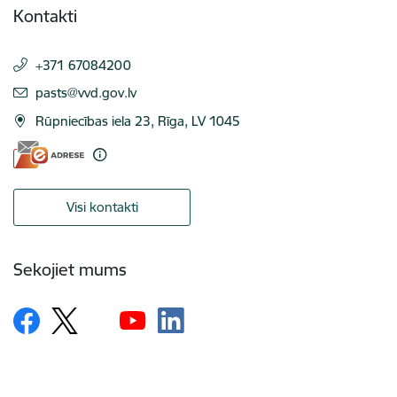
Kontakti
+371 67084200
E-pasts:
pasts@vvd.gov.lv
Rūpniecības iela 23, Rīga, LV 1045
Visi kontakti
Sekojiet mums