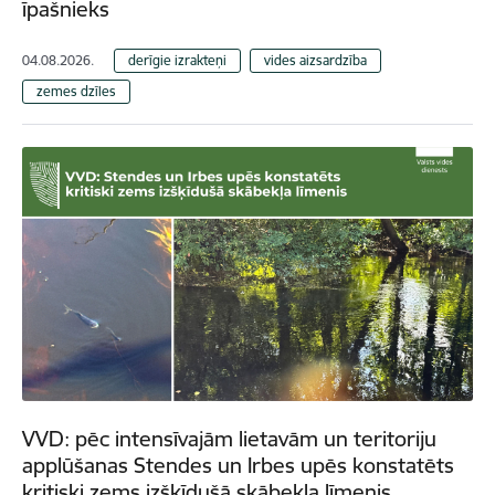
īpašnieks
04.08.2026.
derīgie izrakteņi
vides aizsardzība
zemes dzīles
VVD: pēc intensīvajām lietavām un teritoriju
applūšanas Stendes un Irbes upēs konstatēts
kritiski zems izšķīdušā skābekļa līmenis