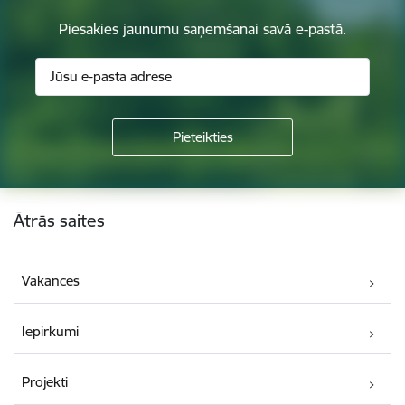
Piesakies jaunumu saņemšanai savā e-pastā.
Kājene
Ātrās saites
Vakances
Iepirkumi
Projekti