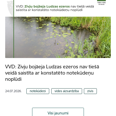
VVD: Zivju bojāeja Ludzas ezeros nav tiešā
veidā saistīta ar konstatēto notekūdeņu
noplūdi
24.07.2026.
notekūdeņi
vides aizsardzība
zivis
Visi jaunumi