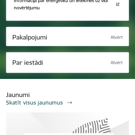
Informācija par enerģētiku un ietekmes uz vidi
novērtējumu
Pakalpojumi
Atvērt
Par iestādi
Atvērt
Jaunumi
Skatīt visus jaunumus