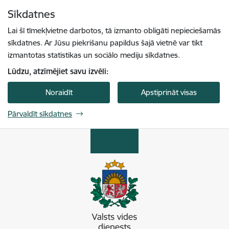
Pāriet uz lapas saturu
Sīkdatnes
Spied
lai meklētu
Enter
Lai šī tīmekļvietne darbotos, tā izmanto obligāti nepieciešamās
sīkdatnes. Ar Jūsu piekrišanu papildus šajā vietnē var tikt
izmantotas statistikas un sociālo mediju sīkdatnes.
Lūdzu, atzīmējiet savu izvēli:
Noraidīt
Apstiprināt visas
Pārvaldīt sīkdatnes
Valsts vides dienests