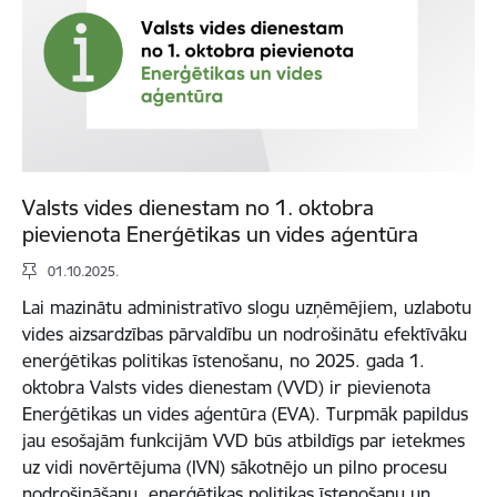
Valsts vides dienestam no 1. oktobra
pievienota Enerģētikas un vides aģentūra
01.10.2025.
Lai mazinātu administratīvo slogu uzņēmējiem, uzlabotu
vides aizsardzības pārvaldību un nodrošinātu efektīvāku
enerģētikas politikas īstenošanu, no 2025. gada 1.
oktobra Valsts vides dienestam (VVD) ir pievienota
Enerģētikas un vides aģentūra (EVA). Turpmāk papildus
jau esošajām funkcijām VVD būs atbildīgs par ietekmes
uz vidi novērtējuma (IVN) sākotnējo un pilno procesu
nodrošināšanu, enerģētikas politikas īstenošanu un