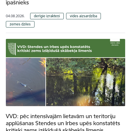
īpašnieks
04.08.2026.
derīgie izrakteņi
vides aizsardzība
zemes dzīles
VVD: pēc intensīvajām lietavām un teritoriju
applūšanas Stendes un Irbes upēs konstatēts
kritiski zems izšķīdušā skābekļa līmenis