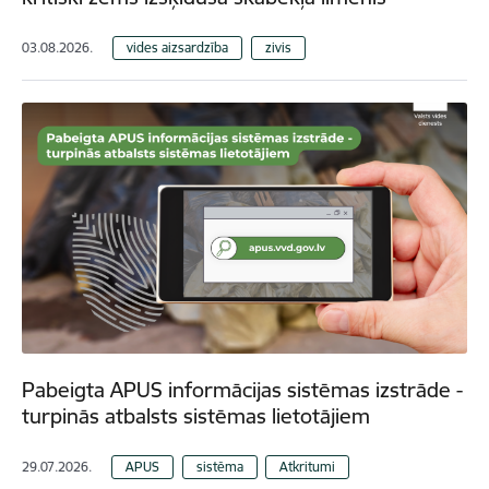
03.08.2026.
vides aizsardzība
zivis
Pabeigta APUS informācijas sistēmas izstrāde -
turpinās atbalsts sistēmas lietotājiem
29.07.2026.
APUS
sistēma
Atkritumi