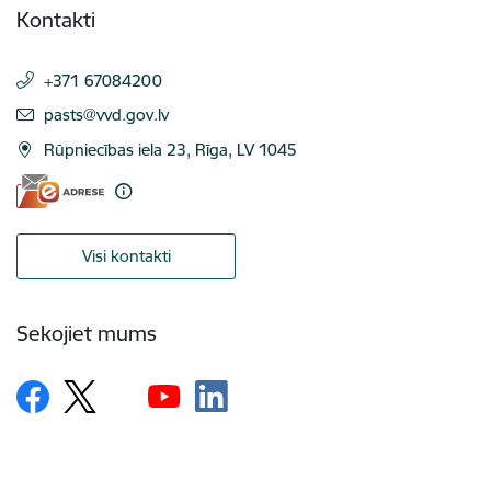
Kontakti
+371 67084200
E-pasts:
pasts@vvd.gov.lv
Rūpniecības iela 23, Rīga, LV 1045
Visi kontakti
Sekojiet mums