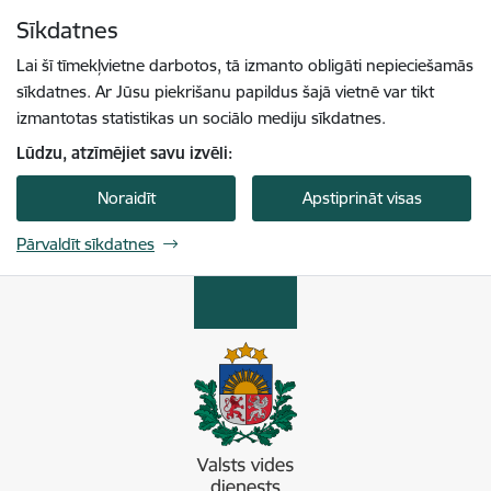
Pāriet uz lapas saturu
Sīkdatnes
Spied
lai meklētu
Enter
Lai šī tīmekļvietne darbotos, tā izmanto obligāti nepieciešamās
sīkdatnes. Ar Jūsu piekrišanu papildus šajā vietnē var tikt
izmantotas statistikas un sociālo mediju sīkdatnes.
Lūdzu, atzīmējiet savu izvēli:
Noraidīt
Apstiprināt visas
Pārvaldīt sīkdatnes
Valsts vides dienests