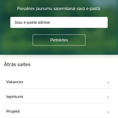
Piesakies jaunumu saņemšanai savā e-pastā.
Kājene
Ātrās saites
Vakances
Iepirkumi
Projekti