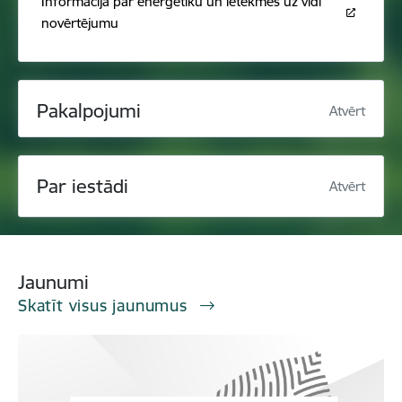
Informācija par enerģētiku un ietekmes uz vidi
novērtējumu
Pakalpojumi
Atvērt
Par iestādi
Atvērt
Jaunumi
Skatīt visus jaunumus