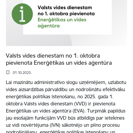
Valsts vides dienestam no 1. oktobra
pievienota Enerģētikas un vides aģentūra
01.10.2025.
Lai mazinātu administratīvo slogu uzņēmējiem, uzlabotu
vides aizsardzības pārvaldību un nodrošinātu efektīvāku
enerģētikas politikas īstenošanu, no 2025. gada 1.
oktobra Valsts vides dienestam (VVD) ir pievienota
Enerģētikas un vides aģentūra (EVA). Turpmāk papildus
jau esošajām funkcijām VVD būs atbildīgs par ietekmes
uz vidi novērtējuma (IVN) sākotnējo un pilno procesu
nodrošināšanu, enerģētikas politikas īstenošanu un