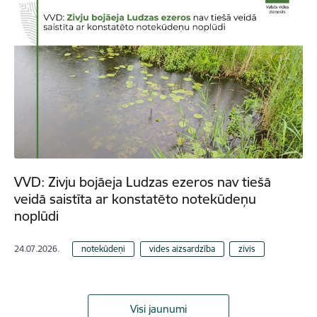
VVD: Zivju bojāeja Ludzas ezeros nav tiešā
veidā saistīta ar konstatēto notekūdeņu
noplūdi
24.07.2026.
notekūdeņi
vides aizsardzība
zivis
Visi jaunumi