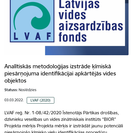
Analītiskās metodoloģijas izstrāde ķīmiskā
piesārņojuma identifikācijai apkārtējās vides
objektos
Statuss:
Noslēdzies
03.03.2022.
LVAF (2020)
LVAF reģ. Nr. 1-08/42/2020 Īstenotājs Pārtikas drošības,
dzīvnieku veselības un vides zinātniskais institūts “BIOR”
Projekta mērķis Projekta mērķis ir izstrādāt jaunu potenciāli
piesārņojošo ķīmisko vielu identifikācijas procedūru,…