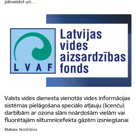
pilnveidot un…
Valsts vides dienesta vienotās vides informācijas
sistēmas pielāgošana speciālo atļauju (licenču)
darbībām ar ozona slāni noārdošām vielām vai
fluorētajām siltumnīcefekta gāzēm izsniegšanai
Statuss:
Noslēdzies