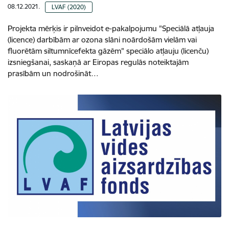
08.12.2021.
LVAF (2020)
Projekta mērķis ir pilnveidot e-pakalpojumu "Speciālā atļauja
(licence) darbībām ar ozona slāni noārdošām vielām vai
fluorētām siltumnīcefekta gāzēm" speciālo atļauju (licenču)
izsniegšanai, saskaņā ar Eiropas regulās noteiktajām
prasībām un nodrošināt…