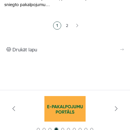
sniegto pakalpojumu…
Lapošana
1
2
Pašreizējā lapa
Lapa
Drukāt lapu