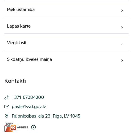
Piekļūstamība
Lapas karte
Viegli lasīt
Sīkdatņu izvēles maiņa
Kontakti
+371 67084200
E-pasts:
pasts@vvd.gov.lv
Rūpniecības iela 23, Rīga, LV 1045