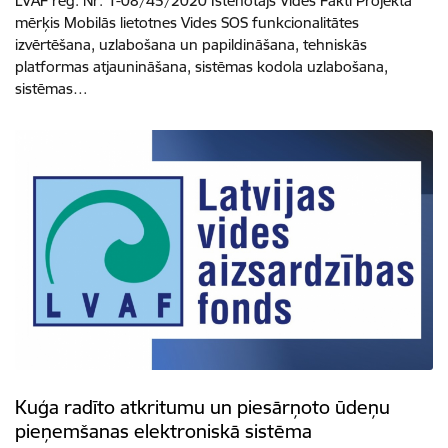
LVAF reģ. Nr. 1-08/45/2020 Īstenotājs Vides Fakti Projekta
mērķis Mobilās lietotnes Vides SOS funkcionalitātes
izvērtēšana, uzlabošana un papildināšana, tehniskās
platformas atjaunināšana, sistēmas kodola uzlabošana,
sistēmas…
Kuģa radīto atkritumu un piesārņoto ūdeņu
pieņemšanas elektroniskā sistēma