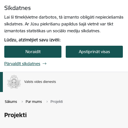
Pāriet uz lapas saturu
Sīkdatnes
Spied
lai meklētu
Enter
Lai šī tīmekļvietne darbotos, tā izmanto obligāti nepieciešamās
sīkdatnes. Ar Jūsu piekrišanu papildus šajā vietnē var tikt
izmantotas statistikas un sociālo mediju sīkdatnes.
Lūdzu, atzīmējiet savu izvēli:
Noraidīt
Apstiprināt visas
Pārvaldīt sīkdatnes
Sākums
Par mums
Projekti
Projekti