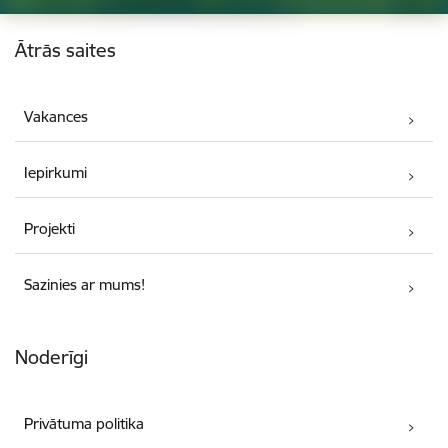
Kājene
Ātrās saites
Vakances
Iepirkumi
Projekti
Sazinies ar mums!
Noderīgi
Privātuma politika